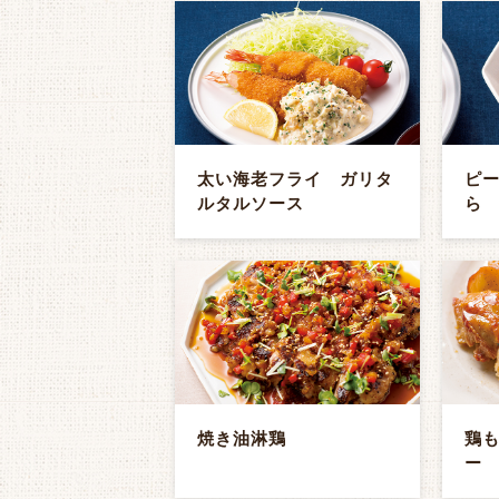
太い海老フライ ガリタ
ピ
ルタルソース
ら
焼き油淋鶏
鶏
ー