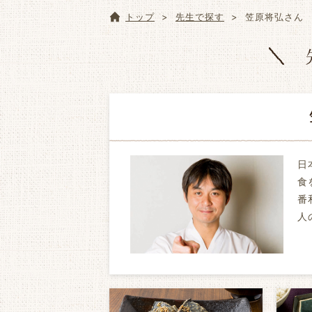
トップ
先生で探す
笠原将弘さん
日
食
番
人