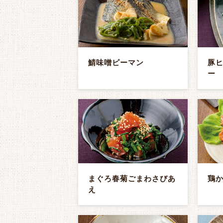
鯖味噌ピーマン
豚
ー
まぐろ春菊ごまわさびあ
鶏か
え