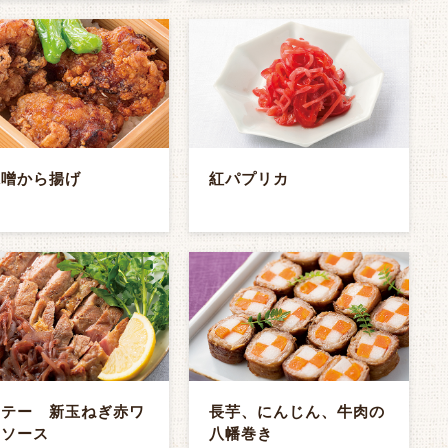
味噌から揚げ
紅パプリカ
ソテー 新玉ねぎ赤ワ
長芋、にんじん、牛肉の
ンソース
八幡巻き