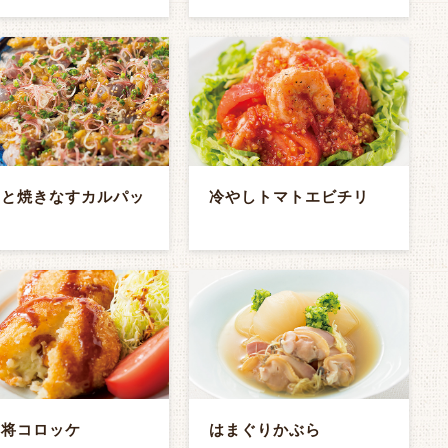
ジと焼きなすカルパッ
冷やしトマトエビチリ
ョ
り将コロッケ
はまぐりかぶら