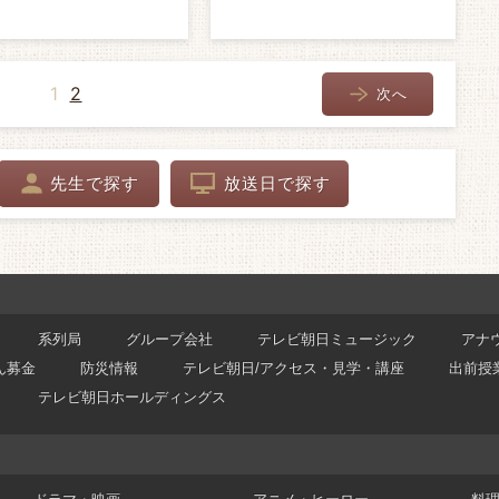
1
2
次へ
先生で探す
放送日で探す
系列局
グループ会社
テレビ朝日ミュージック
アナ
ん募金
防災情報
テレビ朝日/アクセス・見学・講座
出前授
テレビ朝日ホールディングス