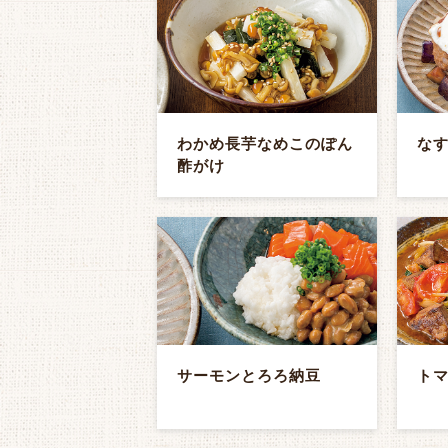
わかめ長芋なめこのぽん
な
酢がけ
サーモンとろろ納豆
ト