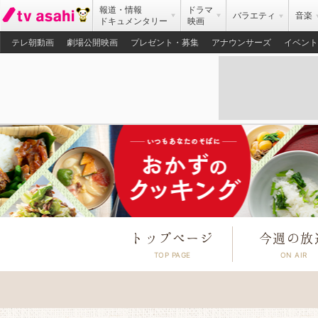
報道・情報
ドラマ
バラエティ
音楽
ドキュメンタリー
映画
テレ朝動画
劇場公開映画
プレゼント・募集
アナウンサーズ
イベント
トップページ
今週の放