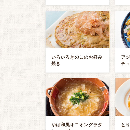
いろいろきのこのお好み
ア
焼き
チ
ゆば和風オニオングラタ
と