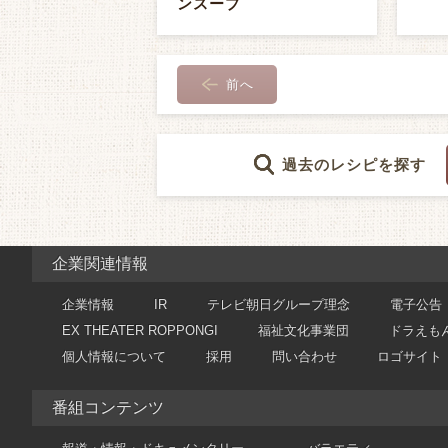
ンスープ
前へ
過去のレシピを探す
企業関連情報
企業情報
IR
テレビ朝日グループ理念
電子公告
EX THEATER ROPPONGI
福祉文化事業団
ドラえも
個人情報について
採用
問い合わせ
ロゴサイト
番組コンテンツ