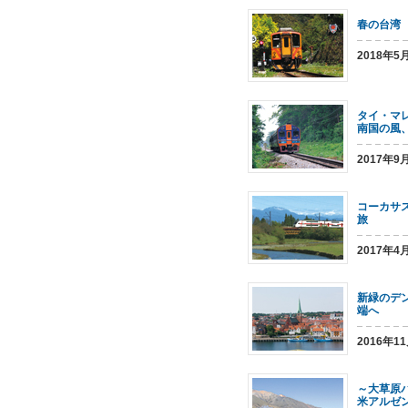
春の台湾
2018年
タイ・マ
南国の風
2017年9
コーカサ
旅
2017年
新緑のデ
端へ
2016年1
～大草原
米アルゼ