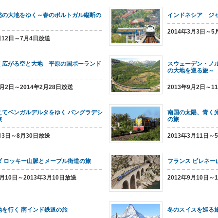
愁の大地をゆく～春のポルトガル縦断の
インドネシア ジ
2014年3月3日～
5月12日～7月4日放送
く広がる空と大地 平原の国ポーランド
スウェーデン・ノ
の大地を巡る旅～
2月2日～2014年2月28日放送
2013年9月2日～1
えてベンガルデルタをゆく バングラデシ
南国の太陽、青く光
旅
の旅
6月3日～8月30日放送
2013年3月11日～
ダ ロッキー山脈とメープル街道の旅
フランス ピレネー
2月10日～2013年3月10日放送
2012年9月10日～
地を行く 南インド鉄道の旅
冬のスイスを巡る