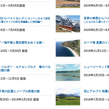
9月1日～9月29日放送
2020年8月3日～8
窓からベストセレクション
世界の車窓からベ
〜これまで放送
ら選りすぐりの回を再編集した特別編〜
したものから選りすぐ
7月6日～7月28日放送
2020年6月1日〜6
ア～地中海と歴史都市をめぐる旅～
ローマ発 真夏の
月24日～5月26日 放送
2019年11月11日～
・ベルギー・ルクセンブルク 春のベネ
ニュージーランド
カ国の旅
2019年3月19日～
月1日～11月5日 放送
部 秋の紅葉とメープル街道の旅
花とアルプス 初夏
1月20日～2019年3月18日 放送
2018年7月30日～