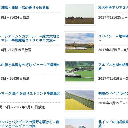
 潮風・新緑・恋の香りを辿る旅
秋の中央アジア３カ
5月8日～7月24日放送
2017年12月25日
レーシア・シンガポール ～緑の大地と
スペイン ～地中
、マレー半島縦断２７００キロの旅～
～
月4日～12月19日放送
2017年6月5日～8
ス山脈と黒海をのぞむ ジョージア横断の
アルプスと湖の絶
旅
4月3日～5月30日放送
2017年1月16日～
ンマーク 島々を巡りユトランド半島最北
初夏のドイツ ラ
2016年8月15日～
1月15日～2017年1月13日放送
パンパとパタゴニアの荒野を駆ける～南
北インドの山岳鉄
ンチンとウルグアイの旅
旅