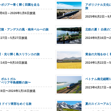
ンボジア〜青く輝く田園を走る
アボリジナル文化
旅
0月6日～2026年1月6日放送
2025年6月2日～9
記憶・アンデスの風・南米ペルーの旅
北欧の夏！ 白夜の
月27日～5月27日放送
2024年9月16日〜
景・光り輝く島スリランカの旅
黄金の大地をゆく 
月14日〜9月10日放送
2024年1月22日～
・ポルトガル
ベトナム南北縦断1
イベリア半島横断の旅〜
2023年4月17日～
月8日〜2024年1月16日放送
秋 ドイツ東部をめぐる旅
夏のスイス〜アル