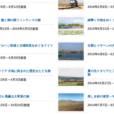
5月9日～8月12日放送
2016年2月8日～
 森と湖の国フィンランドの旅
緑輝く大地をゆく
1月23日～2016年2月5日放送
2015年8月31日～
メルヘン街道と古城街道をめぐるドイツ
古都とイサーンの大
2015年4月6日～
6月8日～8月28日放送
ラリア 大地に刻まれた歴史をたどる旅
夏の北イタリアと
旅
1月26日～4月3日放送
2014年10月27日
ゴル 風薫る大草原の旅
美しき砂の迷宮～
月25日～10月24日放送
2014年7月7日～8