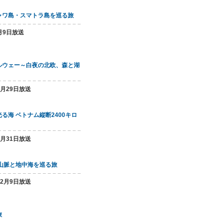
ャワ島・スマトラ島を巡る旅
5月9日放送
ルウェー～白夜の北欧、森と湖
1月29日放送
る海 ベトナム縦断2400キロ
5月31日放送
山脈と地中海を巡る旅
12月9日放送
旅