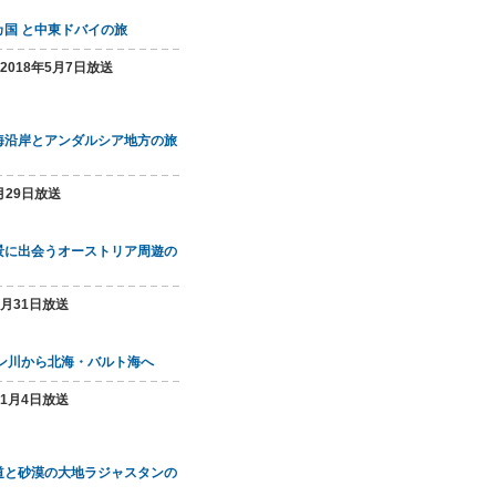
国 と中東ドバイの旅
～2018年5月7日放送
海沿岸とアンダルシア地方の旅
月29日放送
景に出会うオーストリア周遊の
3月31日放送
イン川から北海・バルト海へ
11月4日放送
道と砂漠の大地ラジャスタンの