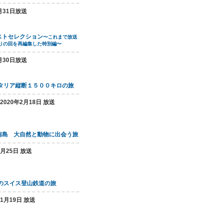
月31日放送
ストセレクション
〜これまで放送
りの回を再編集した特別編〜
月30日放送
イタリア縦断１５００キロの旅
2020年2月18日 放送
南島 大自然と動物に出会う旅
6月25日 放送
のスイス登山鉄道の旅
11月19日 放送