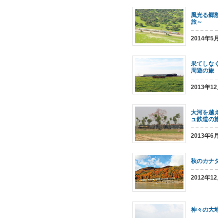
風光る郷
旅～
2014年
果てしな
周遊の旅
2013年1
大河を越
ュ鉄道の
2013年
秋のカナ
2012年1
神々の大