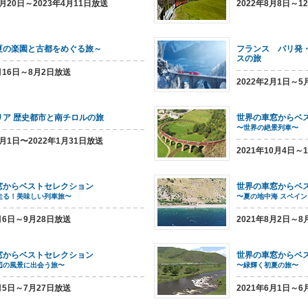
2月20日～2023年4月11日放送
2022年8月8日～1
夏の楽園と古都をめぐる旅～
フランス パリ発
スの旅
5月16日～8月2日放送
2022年2月1日～5
リア 歴史都市と南チロルの旅
世界の車窓からベ
〜世界の絶景列車〜
1月1日〜2022年1月31日放送
2021年10月4日～
窓からベストセレクション
世界の車窓からベ
走る！美味しい列車旅〜
〜夏の地中海 スペイ
9月6日～9月28日放送
2021年8月2日～8
窓からベストセレクション
世界の車窓からベ
辺の風景に出会う旅〜
〜緑輝く初夏の旅〜
7月5日～7月27日放送
2021年6月1日～6