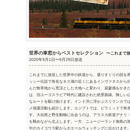
世界の車窓からベストセレクション
〜これまで
2020年9月1日〜9月29日放送
これまでに放送した世界中の鉄道から、選りすぐりの回を
ッシー伝説で有名なネス湖の近くにあるインヴァネスから
んだ牧草地から荒涼とした大地へと変わり、寂寥感をかき
は、旧ユーゴスラビア時代に建設された絶景路線。険しい
なルートを駆け抜けます。インド洋に浮かぶスリランカで
メ保護活動も紹介します。エジプトでは、ピラミッドで有
す。大自然と野生動物に出会うのは、アラスカ鉄道デナリ
を眺めながら北上します。一方、ニュージーランド南島の
中のカイコウラ駅からホエールウォッチングに出かけます