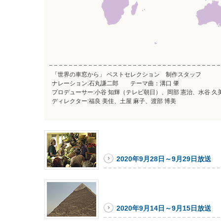
「世界の車窓から」 ベストセレクション 制作スタッフ
ナレーション:石丸謙二郎 テーマ曲：溝口 肇
プロデューサー:小谷 知輝（テレビ朝日）、岡部 憲治、水谷 久
ディレクター:福良 美佳、土屋 麻子、渡部 博美
2020年9月28日～9月29日放送
2020年9月14日～9月15日放送