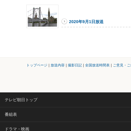
2020年9月1日放送
トップページ
|
放送内容
|
撮影日記
|
全国放送時間表
|
ご意見・ご
テレビ朝日トップ
番組表
ドラマ・映画