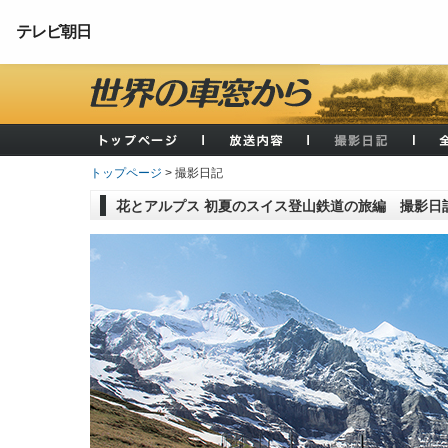
テレビ朝日
トップページ
> 撮影日記
花とアルプス 初夏のスイス登山鉄道の旅編 撮影日