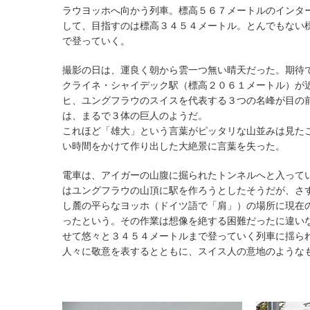
ラウヨッホへ向かう列車。標高５６７メートルのインタ
して、目指すのは標高３４５４メートル。とんでもない
で登っていく。
撮影の日は、運良く朝から雲一つ無い晴天だった。期待
クライネ・シャイデック駅（標高２０６１メートル）が
ヒ、ユングフラウのスイスを代表する３つの名峰が目の
は、まるで３体の巨人のようだ。
これほど「雄大」という言葉がピッタリな山並みは見た
い時間をかけて作り出した大絶景に言葉を失った。
電車は、アイガーの山腹に掘られたトンネルへと入って
はユングフラウの山頂に駅を作ろうとしたそうだが、さ
し麓の平らなヨッホ（ドイツ語で「肩」）の場所に現在
ったという。その作業は想像を絶する困難だったに違い
せて悠々と３４５４メートルまで登っていく列車に揺ら
人々に敬意を表するとともに、スイス人の意地のような