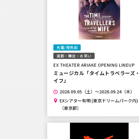
いて
2024年7月18日
【お知らせ】システムメンテナン
について
先着/発売前
2024年4月20日
演劇・舞台・お笑い
【お詫び】4/20(土)10時頃から
EX THEATER ARIAKE OPENING LINEUP
ミュージカル「タイムトラベラーズ
イフ」
2024年3月9日
【お詫び】おっさんずラブReturns展
2026.09.05（土）～2026.09.24（木）
FAMILY !!～チケット販売につき
EXシアター有明 (東京ドリームパーク内)
（東京都）
2024年2月14日
本人認証サービス「3Dセキュア2.
せ