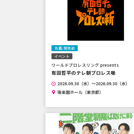
2023年12月15日
【年末年始のお問合せ対応につき
2023年12月13日
先着/発売前
【重要なお知らせ】チケットの不
イベント
トラブルについての注意喚起
ワールドプロレスリング presents
有田哲平のテレ朝プロレス噺
2023年11月29日
2026.09.30（水）～2026.09.30（水）
【サービスログインについて】※
後楽園ホール（東京都）
2023年11月29日
【重要なお知らせ】現在、サービ
について復旧作業中です。