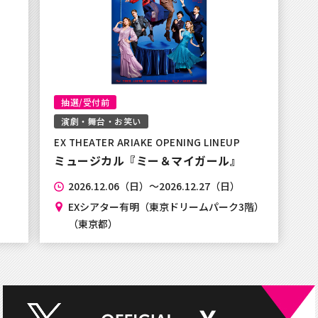
SMS認証から、音声ガイ
ました
抽選/受付前
ットカードの決済が不安定
演劇・舞台・お笑い
EX THEATER ARIAKE OPENING LINEUP
ミュージカル『ミー＆マイガール』
2026.12.06（日）～2026.12.27（日）
SMS認証がご利用出来な
EXシアター有明（東京ドリームパーク3階）
（東京都）
お知らせ】