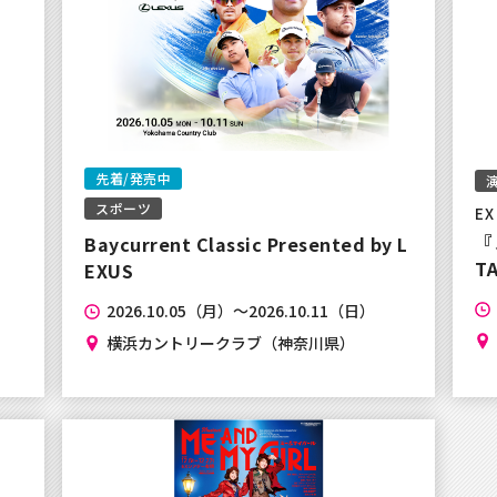
まして】
先着/発売中
正な高額転売や購入による
スポーツ
EX
『
Baycurrent Classic Presented by L
T
EXUS
2026.10.05（月）～2026.10.11（日）
復旧のご報告※
横浜カントリークラブ（神奈川県）
スにログインできない状況