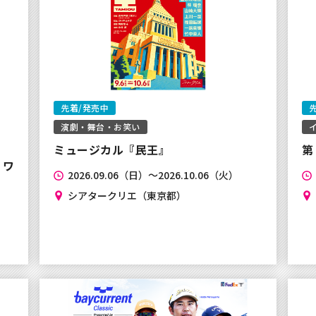
スに伴うサービス休止期間
先着/発売中
演劇・舞台・お笑い
イ
の決済エラーにつきまして
ミュージカル『民王』
第
・ワ
2026.09.06（日）～2026.10.06（火）
シアタークリエ（東京都）
～WE ARE ALL
まして
0」ご登録必須化のお知ら