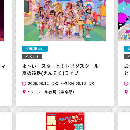
まして】
ルが届かない事象について、復
先着/発売中
イベント
イ
おいて、確認メールが届かない
ティ
よ〜い！スターと！トビダスクール
あ
夏の遠足(えんそく)ライブ
と
り大変申し訳ございませ
2026.08.12（水）～2026.08.12（水）
ので、今しばらくお待ちく
SGCホール有明（東京都）
スに伴うサービス休止につ