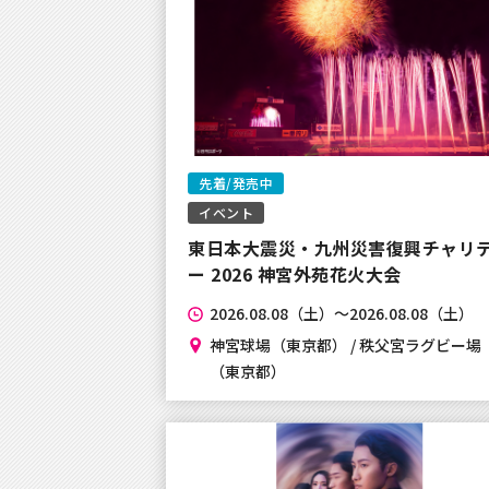
【年末年始のお問合せ対応につき
2024年10月16日
【tvasahi iD】新規登録メー
旧致しました。
先着/発売中
2024年10月16日
イベント
現在tvasahi iDの新規登録に
東日本大震災・九州災害復興チャリ
事象が発生しております。
ー 2026 神宮外苑花火大会
お客様にはご迷惑をお掛けしてお
2026.08.08（土）～2026.08.08（土）
ん。復旧次第お知らせいたします
神宮球場（東京都） / 秩父宮ラグビー場
ださい。
（東京都）
2024年10月7日
【お知らせ】システムメンテナン