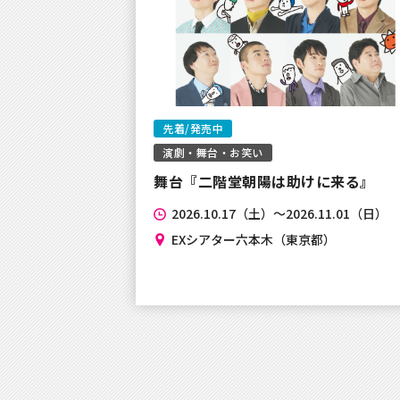
2023年11月20日
【重要なお知らせ】電話番号認証を
ダンスによる電話認証に変更致し
2023年11月11日
先着/発売中
【重要なお知らせ】現在、クレジ
演劇・舞台・お笑い
な状態となります。
舞台『二階堂朝陽は助けに来る』
2026.10.17（土）～2026.11.01（日）
2023年11月8日
EXシアター六本木（東京都）
【重要なお知らせ】現在、一時的に
くなっております。
2023年10月31日
【システムメンテナンスに関する