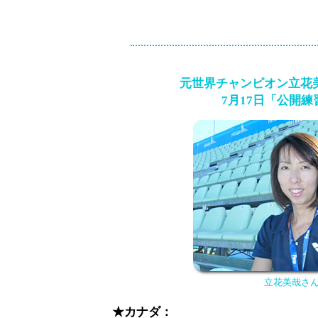
元世界チャンピオン立花
7月17日「公開
立花美哉さ
★カナダ：