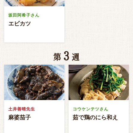
坂田阿希子さん
エビカツ
3
土井善晴先生
コウケンテツさん
麻婆茄子
茹で鶏のにら和え