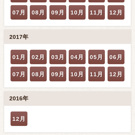
07月
08月
09月
10月
11月
12月
2017年
01月
02月
03月
04月
05月
06月
07月
08月
09月
10月
11月
12月
2016年
12月