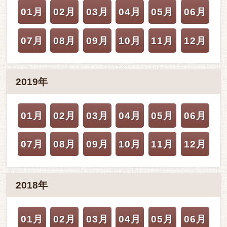
01月
02月
03月
04月
05月
06月
07月
08月
09月
10月
11月
12月
2019年
01月
02月
03月
04月
05月
06月
07月
08月
09月
10月
11月
12月
2018年
01月
02月
03月
04月
05月
06月