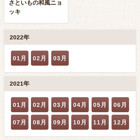
さといもの和風ニョ
ッキ
2022年
01月
02月
03月
2021年
01月
02月
03月
04月
05月
06月
07月
08月
09月
10月
11月
12月