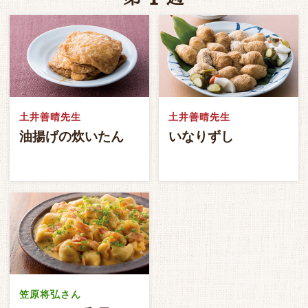
土井善晴先生
土井善晴先生
油揚げの炊いたん
いなりずし
笠原将弘さん