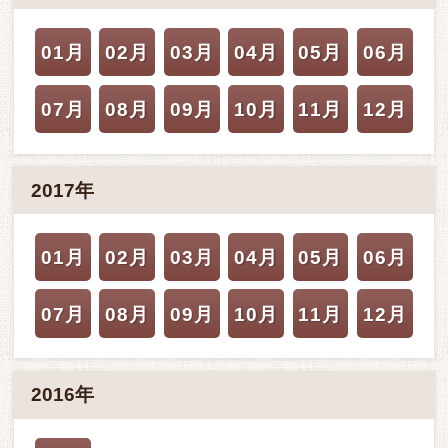
01月
02月
03月
04月
05月
06月
07月
08月
09月
10月
11月
12月
2017年
01月
02月
03月
04月
05月
06月
07月
08月
09月
10月
11月
12月
2016年