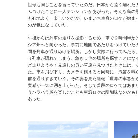
祖母も同じことを言っていたのだ。日本から遠く離れた
みつけたことに一人テンションがあがった。そんな島の
も心地よく、楽しいのだが、いまいち車窓のロケが始ま
のが気になっていた。
午後からは列車の走りを撮影するため、車で２時間半か
シア州へと向かった。事前に地図であたりをつけていた
間を列車が通りぬける場所。しかし実際に行ってみたら
り列車が隠れてしまう。急きょ他の場所を探すことにな
ど走りようやく見通しの良い草原を見つけたときには、
た。車を飛び下り、カメラを構えると同時に、汽笛を鳴
前を通りすぎていく。その姿を見た途端「世界の車窓か
実感が一気に湧き上がった。そして普段のロケではあま
うハラハラ感を楽しむことも車窓ロケの醍醐味なのかも
あった。