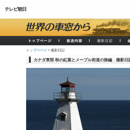
テレビ朝日
トップページ
> 撮影日記
カナダ東部 秋の紅葉とメープル街道の旅編 撮影日