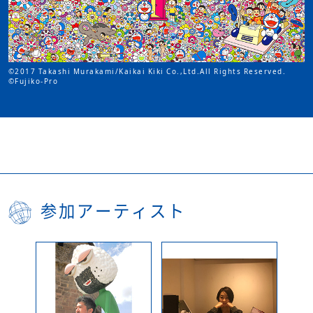
©2017 Takashi Murakami/Kaikai Kiki Co.,Ltd.All Rights Reserved.
©Fujiko-Pro
参加アーティスト