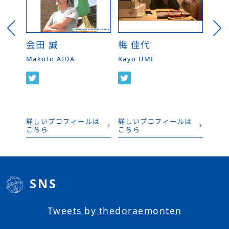
会田 誠
梅 佳代
小谷
E
Makoto AIDA
Kayo UME
Moto
ルは
詳しいプロフィールは
詳しいプロフィールは
詳し
こちら
こちら
こち
SNS
Tweets by thedoraemonten