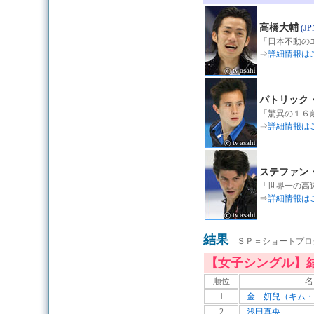
高橋大輔
(JP
「日本不動の
⇒
詳細情報は
パトリック
「驚異の１６
⇒
詳細情報は
ステファン
「世界一の高
⇒
詳細情報は
結果
ＳＰ＝ショートプロ
【女子シングル】
順位
名
1
金 妍兒（キム・
2
浅田真央