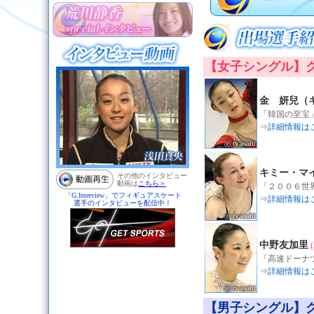
【女子シングル】
金 妍兒（
「韓国の至宝
⇒
詳細情報は
キミー・マ
「２００６世
⇒
詳細情報は
中野友加里
(
「高速ドーナ
⇒
詳細情報は
【男子シングル】