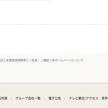
日記
|
全国放送時間表
|
ご意見・ご感想
|
本ホームページについて
系列局
グループ会社一覧
電子公告
テレビ朝日/アクセス・見