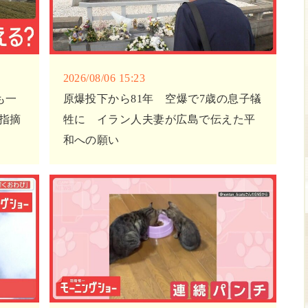
2026/08/06 15:23
も一
原爆投下から81年 空爆で7歳の息子犠
指摘
牲に イラン人夫妻が広島で伝えた平
和への願い