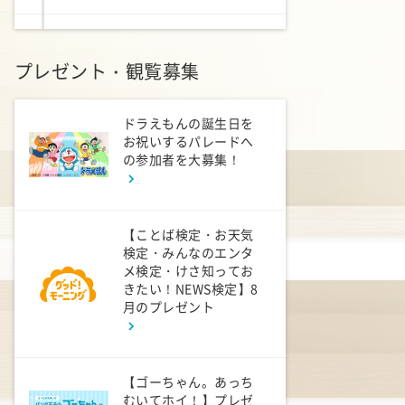
10:40
午前
プレゼント・観覧募集
大下容子ワイド!スクランブル
ドラえもんの誕生日を
1:00
午後
お祝いするパレードへ
徹子の部屋 追悼・寿美花代
の参加者を大募集！
さん
1:30
午後
【ことば検定・お天気
検定・みんなのエンタ
DAIGOも台所 ～きょうの献
メ検定・けさ知ってお
立 何にする?～ 簡単!コー
きたい！NEWS検定】8
ヒーパンナコッタ
月のプレゼント
1:45
午後
ANNニュース
【ゴーちゃん。あっち
むいてホイ！】プレゼ