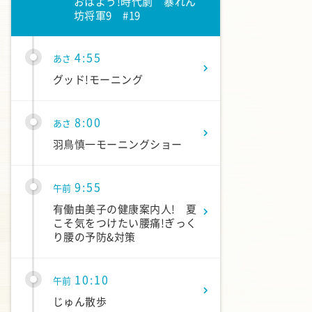
おはよう!時代劇 暴れん
坊将軍9 #19
4:55
あさ
グッド!モーニング
8:00
あさ
羽鳥慎一モーニングショー
9:55
午前
有働由美子の健康案内人! 夏
こそ気をつけたい腰痛!ぎっく
り腰の予防&対策
10:10
午前
じゅん散歩