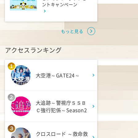
ントキャンペーン
1:50
午後
TOKYO EVERYONE
もっと見る
1:55
午後
午後もじゅん散歩
アクセスランキング
2:53
1
午後
大空港～GATE24～
科捜研の女12 #3
3:50
午後
2
大追跡～警視庁ＳＳＢ
相棒16 #11
Ｃ強行犯係～Season2
4:48
午後
3
クロスロード ～救命救
スーパーJチャンネル 井澤健