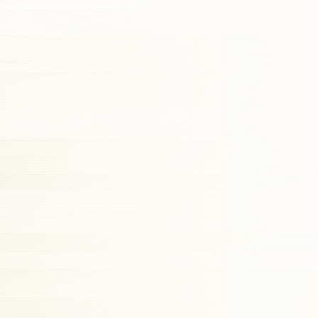
ミュージックステーション
10周年あいみょん、TMR、
HY…名曲が続々!初登場
ATEEZ
9:54
よる
報道ステーション
11:10
よる
熱闘甲子園 涙は、強さにな
る。
11:40
よる
気づきの扉