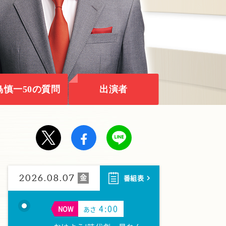
鳥慎一50の質問
出演者
金
2026.08.07
番組表
4:00
NOW
あさ