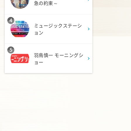
太朗と森山みなみが<ニュース
急の約束～
のハテナ>を深掘り
4
6:50
ミュージックステーシ
よる
ョン
ザワつく!路線バスで寄り道の
旅 【“東京&横浜"2大都市の地
下街グルメを巡る!】
5
羽鳥慎一 モーニングシ
ョー
8:00
よる
マツコ&有吉 かりそめ天
国 M-1王者たくろうの滋賀
の魅力プレゼンツアー
8:54
よる
私の幸福時間
9:00
よる