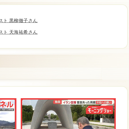
スト 黒柳徹子さん
スト 天海祐希さん