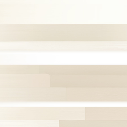
11:45
よる
名探偵のままでいて #4
0:45
深夜
キッチンカー大作戦!
1:15
深夜
バズマンTV
1:45
深夜
ラブ!!Jリーグ
2:00
深夜
M:ZINE