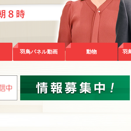
羽鳥パネル動画
動物
羽