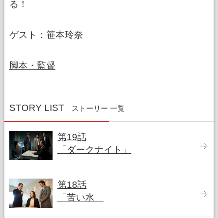
る！
ゲスト：笹本玲奈
脚本・監督
STORY LIST
ストーリー 一覧
第19話
「ダークナイト」
第18話
「苦い水」