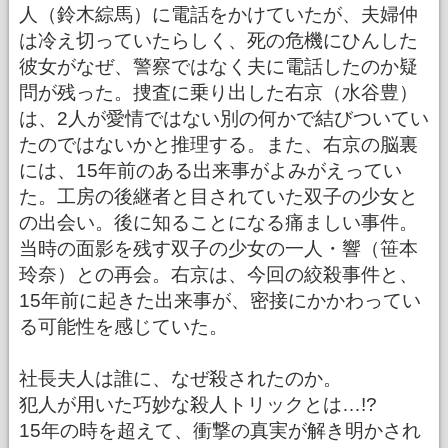
人（鈴木綜馬）に電話をかけていたが、夫婦仲
は冷え切っていたらしく、死の危機にひんした
彼女がなぜ、警察ではなく夫に電話したのか疑
問が残った。捜査に乗り出した右京（水谷豊）
は、2人が愛情ではない別の何かで結びついてい
たのではないかと推理する。また、右京の脳裏
には、15年前のある出来事がよみがえってい
た。工房の後継者と目されていた双子の少女と
の出会い。後に知ることになる痛ましい事件。
当時の面影を残す双子の少女の一人・響（笹本
玲奈）との再会。右京は、今回の絞殺事件と、
15年前に起きた出来事が、密接にかかわってい
る可能性を感じていた。
社長夫人は誰に、なぜ殺されたのか。
犯人が用いた巧妙な殺人トリックとは…!?
15年の時を超えて、衝撃の真実が解き明かされ