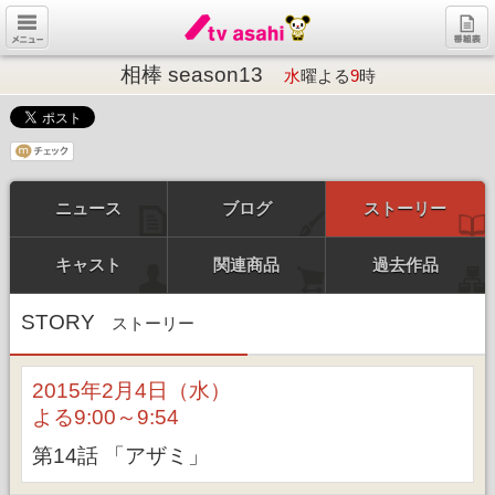
相棒 season13
水
曜よる
9
時
ニュース
ブログ
ストーリー
キャスト
関連商品
過去作品
STORY
ストーリー
2015年2月4日（水）
よる9:00～9:54
第14話 「アザミ」