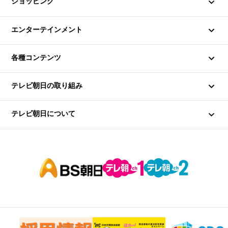
テレ朝動画
ショッピング
系列局
テレ朝POST
番組グッズ
エンターテインメント
グループ会社一覧
withテレ朝
テレビ通販
劇場公開映画
各種コンテンツ
電子公告
イベント
アナウンサーズ
テレビ朝日の取り組み
テレビ朝日/アクセス・見学・講座
テレ朝チケット
プレゼント・観覧募集
アナウンサー・ナレータースクール
テレビ朝日について
採用
EX THEATER ROPPONGI
番組SNS一覧
福祉文化事業団
お問い合わせ
テレビ朝日ホールディングス
泰流コンテンツ
お天気
ドラえもん募金
個人情報等について
韓流コンテンツ
占い
touch！★テレ朝ブログ
視聴データの取扱いについて
TOKYO DREAM PARK
ゴーちゃん。
番組向上への取り組み
リンクについて