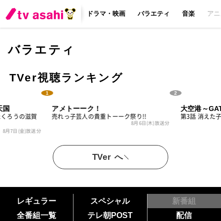
ドラマ・映画
バラエティ
音楽
アニ
バラエティ
TVer視聴ランキング
1
2
天国
アメトーーク！
大空港～GAT
たくろうの滋賀
売れっ子芸人の貴重トーーク祭り!!
第3話 消えた
8月6日(木)放送分
8月7日(金)放送分
TVer へ
レギュラー
スペシャル
新番組
全番組一覧
テレ朝POST
配信