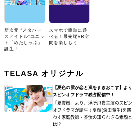
新次元 “メタバー
スマホで簡単に遊
スアイドル”ユニッ
べる！最先端VR空
ト「めたしっぷ」
間を楽しもう
誕生！
TELASA オリジナル
【夏色の雲が恋と嵐をまきおこす】より
スピンオフドラマ独占配信中！
「夏雲嵐」より、浮所飛貴主演のスピン
オフドラマが誕生！夏輝(深田竜生)を惑
わす家庭教師・蒼汰の知られざる素顔と
は!?