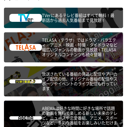
TVerにあるテレビ番組はすべて無料！最
新話から過去人気番組まで見放題！
TELASA（テラサ）ではドラマ・バラエテ
ィ・アニメ・映画・特撮・タイドラマなど
幅広いジャンルの動画が見放題！TELASA
オリジナルコンテンツも続々登場！
放送されている番組の見逃し配信やアーカ
イブ配信の他、オリジナル番組の配信やス
ポーツやイベントのライブ配信も行ってい
ます
ABEMAは好きな時間に好きな場所で話題
の動画を無料で楽しめる新しい未来のテレ
ビ。ニュースや恋愛番組、アニメ、スポー
ツなど、多彩な番組をお楽しみいただけま