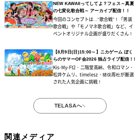
NEW KAWAIIってしてよ？フェス～真夏
の七変化歌合戦～ アーカイブ配信！！
今回のコンセプトは…“歌合戦”！「男装
歌合戦」や「モノマネ歌合戦」など、イ
ベントオリジナル企画が盛りだくさん！
【8月9日(日)15:00～】ニカゲーム ぼく
らのサマーOF会2026 独占ライブ配信！!
Kis-My-Ft2・二階堂高嗣、令和ロマン・
松井ケムリ、timelesz・猪俣周杜が厳選
された人気企画に挑戦！
TELASAへ
関連メディア