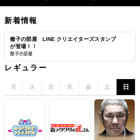
新着情報
徹子の部屋 LINE クリエイターズスタンプ
バラエ
TELASA
が登場！！
徹子の部屋
レギュラー
月
火
水
木
金
土
日