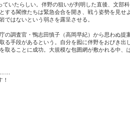
語っていたらしい。伴野の狙いが判明した直後、文部
とする閣僚たちは緊急会合を開き、戦う姿勢を見せ
岩ではないという弱さを露呈させる。
庁の調査官・鴨志田慎子（高岡早紀）から思わぬ提
取る手段があるという。自分を囮に伴野をおびき出
を取ることに成功。大規模な包囲網が敷かれる中、は
……
す！