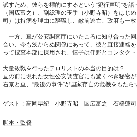
試すため、彼らを標的にするという“犯行声明”を
（国広富之）、副総理の玉手（小野寺昭）をはじめ
司）は持病を理由に辞職し、敵前逃亡。政府も一枚
一方、亘が公安調査庁にいたころに知り合った同
合い、今も浅からぬ関係にあって、彼と直接連絡を
って捜査本部に採用され、慎子は伴野とコンタクト
大量殺戮を行ったテロリストの本当の目的は？
亘の前に現れた女性公安調査官にも驚くべき秘密が
右京と亘、“最後の事件”が国家存亡の危機をもたら
ゲスト：高岡早紀 小野寺昭 国広富之 石橋蓮司
脚本・監督