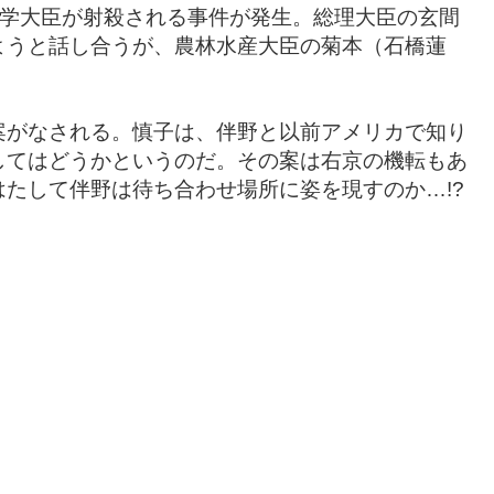
科学大臣が射殺される事件が発生。総理大臣の玄間
ようと話し合うが、農林水産大臣の菊本（石橋蓮
案がなされる。慎子は、伴野と以前アメリカで知り
してはどうかというのだ。その案は右京の機転もあ
たして伴野は待ち合わせ場所に姿を現すのか…!?