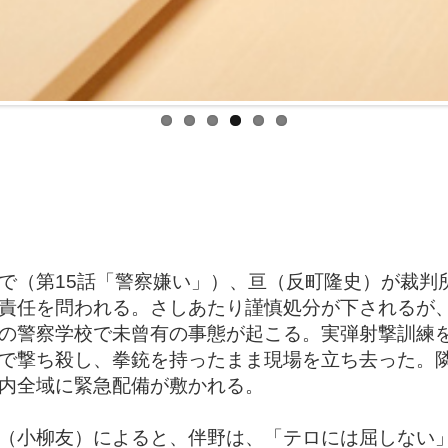
（第15話「警察嫌い」）、亘（反町隆史）が裁判所
責任を問われる。さしあたり謹慎処分が下されるが
の警察学校で未曾有の事態が起こる。実弾射撃訓練
で撃ち殺し、拳銃を持ったまま現場を立ち去った。
内全域に緊急配備が敷かれる。
（小柳友）によると、伴野は、「テロには屈しない