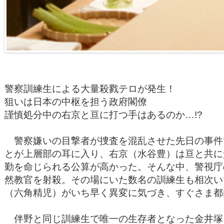
警察訓練生による大量殺戮テロが発生！
狙いは日本の中枢を担う政府閣僚
謹慎処分中の右京と亘に打つ手はあるのか…!?
警察嫌いの目撃者が捜査を混乱させた先日の事件で
とが上層部の耳に入り、右京（水谷豊）は亘と共に
勤を命じられる公算が高かった。そんな中、警視庁
然教官を射殺。その場にいた数名の訓練生も相次い
（六角精児）がいち早く異変に気づき、すぐさま都
伴野と同じ訓練生で唯一の生存者となった金井塚