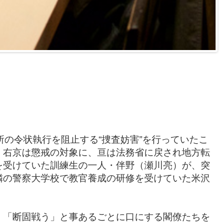
の令状執行を阻止する“捜査妨害”を行っていたこ
、右京は懲戒の対象に、亘は法務省に戻され地方転
を受けていた訓練生の一人・伴野（瀬川亮）が、突
隣の警察大学校で教官養成の研修を受けていた米沢
」「断固戦う」と事あるごとに口にする閣僚たちを