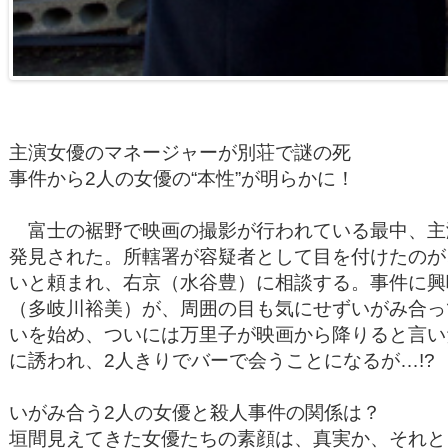
主演女優のマネージャーが別荘で謎の死
事件から2人の女優の“本性”が明らかに！
富士の裾野で映画の撮影が行われている最中、主
発見された。所轄署が容疑者として目を付けたのが
いと頼まれ、右京（水谷豊）に相談する。事件に興
（多岐川裕美）が、周囲の目も気にせずいがみ合っ
いを始め、ついには万里子が映画から降りると言い
に誘われ、2人きりでバーで会うことになるが…!?
いがみ合う2人の女優と殺人事件の関係は？
垣間見えてきた女優たちの素顔は、真実か、それとも