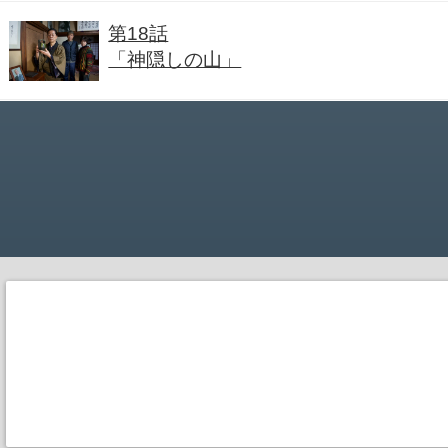
第18話
「神隠しの山」