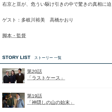
右京と亘が、危うい駆け引きの中で驚きの真相に迫
ゲスト：多岐川裕美 高橋かおり
脚本・監督
STORY LIST
ストーリー 一覧
第20話
「ラストケース」
第19話
「神隠しの山の始末」