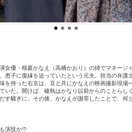
演女優・桜庭かなえ（高橋かおり）の姉でマネージ
、恵子に復縁を迫っていたという元夫。担当の弁護
味を持った右京は、亘と共にかなえの映画撮影現場
ていた。聞けば、確執はかなり以前からのことらし
だす騒ぎに。その後、かなえが謝罪したことで、何
演技か!?