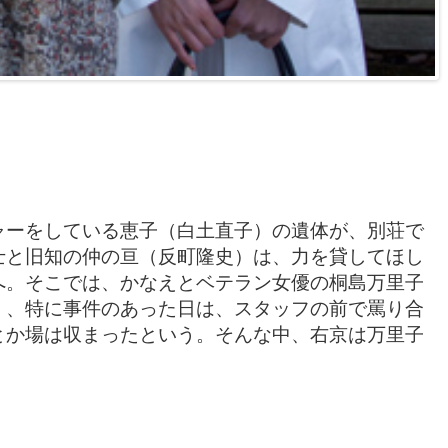
ャーをしている恵子（白土直子）の遺体が、別荘で
士と旧知の仲の亘（反町隆史）は、力を貸してほし
へ。そこでは、かなえとベテラン女優の桐島万里子
く、特に事件のあった日は、スタッフの前で罵り合
とか場は収まったという。そんな中、右京は万里子