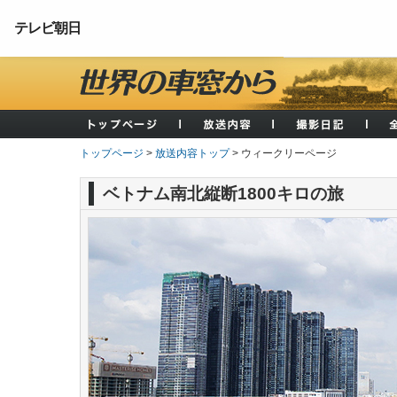
テレビ朝日
トップページ
>
放送内容トップ
> ウィークリーページ
ベトナム南北縦断1800キロの旅