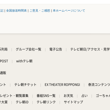
日記
|
全国放送時間表
|
ご意見・ご感想
|
本ホームページについて
系列局
グループ会社一覧
電子公告
テレビ朝日/アクセス・見
POST
withテレ朝
通販
ント
テレ朝チケット
EX THEATER ROPPONGI
泰流コンテン
レゼント・観覧募集
番組SNS一覧
お天気
占い
ゴーちゃ
オ大賞
テレ朝iD
テレ朝リンク
サイトマップ