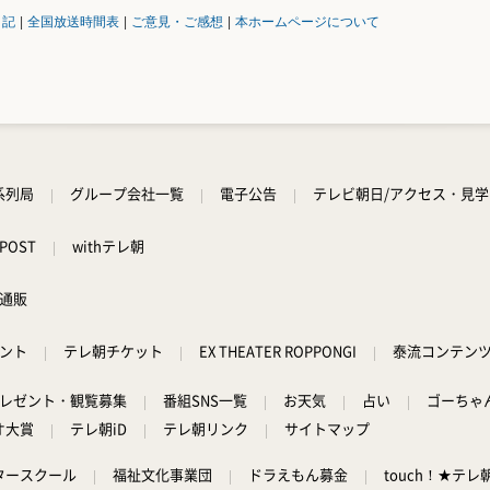
日記
|
全国放送時間表
|
ご意見・ご感想
|
本ホームページについて
系列局
グループ会社一覧
電子公告
テレビ朝日/アクセス・見
POST
withテレ朝
通販
ント
テレ朝チケット
EX THEATER ROPPONGI
泰流コンテン
レゼント・観覧募集
番組SNS一覧
お天気
占い
ゴーちゃ
オ大賞
テレ朝iD
テレ朝リンク
サイトマップ
タースクール
福祉文化事業団
ドラえもん募金
touch！★テレ