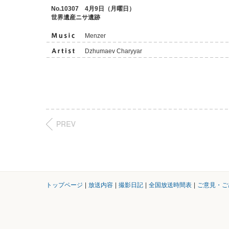
No.10307 4月9日（月曜日）
世界遺産ニサ遺跡
Menzer
Dzhumaev Charyyar
トップページ
|
放送内容
|
撮影日記
|
全国放送時間表
|
ご意見・ご