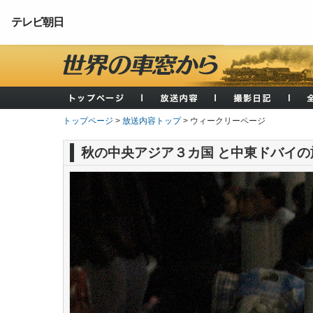
テレビ朝日
トップページ
>
放送内容トップ
> ウィークリーページ
秋の中央アジア３カ国 と中東ドバイの