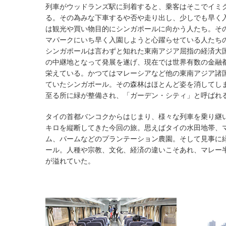
列車がウッドランズ駅に到着すると、乗客はそこでイミ
る。その為みな下車するや否や走り出し、少しでも早く
は観光や買い物目的にシンガポールに向かう人たち。そ
マパークにいち早く入園しようと心躍らせている人たち
シンガポールは言わずと知れた東南アジア屈指の経済大
の中継地となって発展を遂げ、現在では世界有数の金融
栄えている。かつてはマレーシアなど他の東南アジア諸
ていたシンガポール。その森林はほとんど姿を消してし
至る所に緑が整備され、「ガーデン・シティ」と呼ばれ
タイの首都バンコクからはじまり、様々な列車を乗り継
キロを縦断してきた今回の旅。思えばタイの水田地帯、
ム、パームなどのプランテーション農園。そして見事に
ール。人種や宗教、文化、経済の違いこそあれ、マレー
が溢れていた。