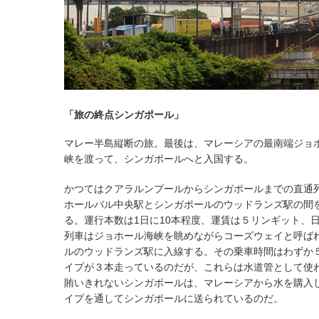
「旅の終点シンガポール」
マレー半島縦断の旅。最後は、マレーシアの最南端ジョ
峡を渡って、シンガポールへと入国する。
かつてはクアラルンプールからシンガポールまでの直通
ホールバル中央駅とシンガポールのウッドランズ駅の間
る。運行本数は1日に10本程度、運賃は５リンギット、
列車はジョホール海峡を眺めながらコーズウェイと呼ば
ルのウッドランズ駅に入線する。その乗車時間はわずか
イプが３本走っているのだが、これらは水道管として使
賄いきれないシンガポールは、マレーシアから水を購入
イプを通してシンガポールに送られているのだ。