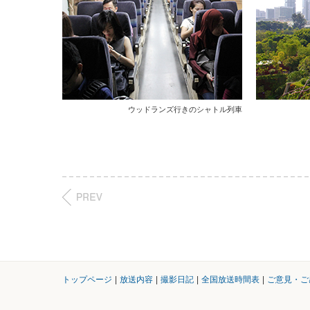
ウッドランズ行きのシャトル列車
トップページ
|
放送内容
|
撮影日記
|
全国放送時間表
|
ご意見・ご