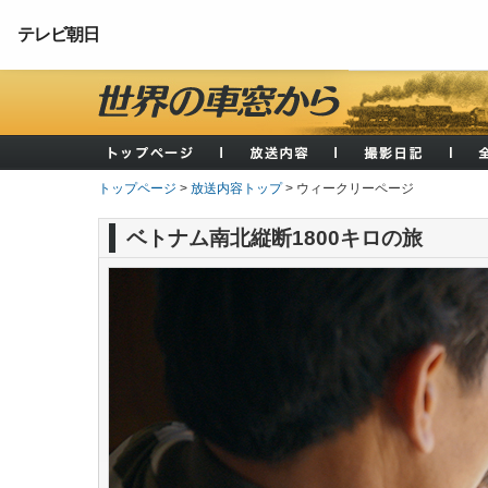
テレビ朝日
トップページ
>
放送内容トップ
> ウィークリーページ
ベトナム南北縦断1800キロの旅