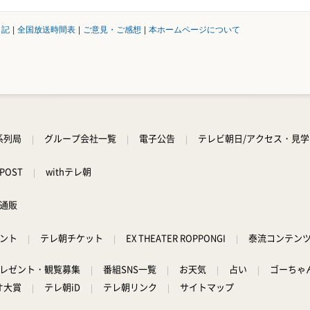
日記
|
全国放送時間表
|
ご意見・ご感想
|
本ホームページについて
系列局
グループ会社一覧
電子公告
テレビ朝日/アクセス・見
POST
withテレ朝
通販
ント
テレ朝チケット
EX THEATER ROPPONGI
泰流コンテン
レゼント・観覧募集
番組SNS一覧
お天気
占い
ゴーちゃ
オ大賞
テレ朝iD
テレ朝リンク
サイトマップ