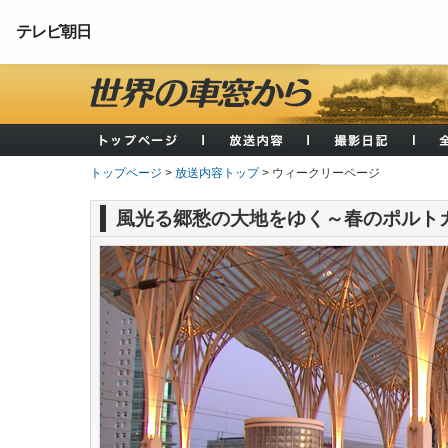
テレビ朝日
トップページ
>
放送内容トップ
> ウィークリーページ
風光る郷愁の大地をゆく～春のポルト