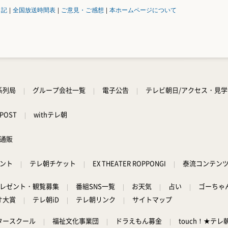
日記
|
全国放送時間表
|
ご意見・ご感想
|
本ホームページについて
系列局
グループ会社一覧
電子公告
テレビ朝日/アクセス・見
POST
withテレ朝
通販
ント
テレ朝チケット
EX THEATER ROPPONGI
泰流コンテン
レゼント・観覧募集
番組SNS一覧
お天気
占い
ゴーちゃ
オ大賞
テレ朝iD
テレ朝リンク
サイトマップ
タースクール
福祉文化事業団
ドラえもん募金
touch！★テレ