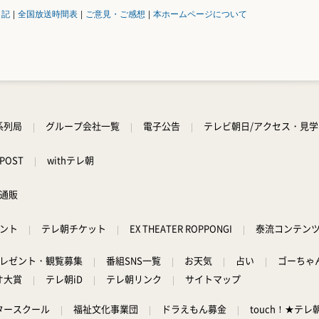
日記
|
全国放送時間表
|
ご意見・ご感想
|
本ホームページについて
系列局
グループ会社一覧
電子公告
テレビ朝日/アクセス・見
POST
withテレ朝
通販
ント
テレ朝チケット
EX THEATER ROPPONGI
泰流コンテン
レゼント・観覧募集
番組SNS一覧
お天気
占い
ゴーちゃ
オ大賞
テレ朝iD
テレ朝リンク
サイトマップ
タースクール
福祉文化事業団
ドラえもん募金
touch！★テレ