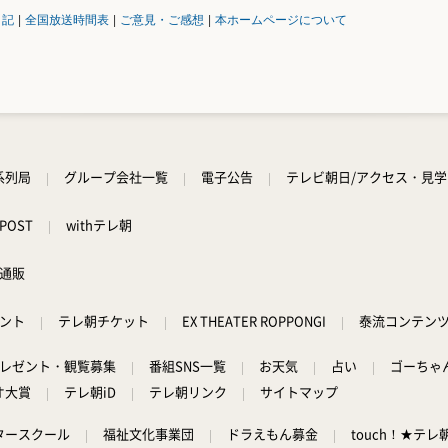
日記
|
全国放送時間表
|
ご意見・ご感想
|
本ホームページについて
系列局
グループ会社一覧
電子公告
テレビ朝日/アクセス・見
POST
withテレ朝
通販
ント
テレ朝チケット
EX THEATER ROPPONGI
泰流コンテン
レゼント・観覧募集
番組SNS一覧
お天気
占い
ゴーちゃ
オ大賞
テレ朝iD
テレ朝リンク
サイトマップ
タースクール
福祉文化事業団
ドラえもん募金
touch！★テレ