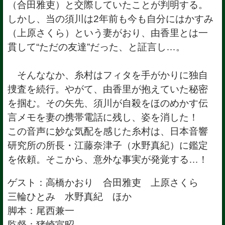
（合田雅吏）と交際していたことが判明する。
しかし、当の須川は2年前も今も自分にはかすみ
（上原さくら）という妻がおり、由香里とは一
貫して“ただの友達”だった、と証言し…。
そんななか、糸村はフィタを手がかりに独自
捜査を続行。やがて、由香里が抱えていた秘密
を掴む。その矢先、須川が自殺をほのめかす伝
言メモを妻の携帯電話に残し、姿を消した！
この音声に妙な気配を感じた糸村は、日本音響
研究所の所長・江藤奈津子（水野真紀）に鑑定
を依頼。そこから、意外な事実が発覚する…！
ゲスト：高橋かおり 合田雅吏 上原さくら
三輪ひとみ 水野真紀 ほか
脚本：尾西兼一
監督：猪崎宣昭