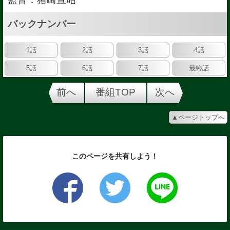
バックナンバー
1話
2話
3話
4話
5話
6話
7話
最終話
前へ
番組TOP
次へ
▲ページトップへ
このページを共有しよう！