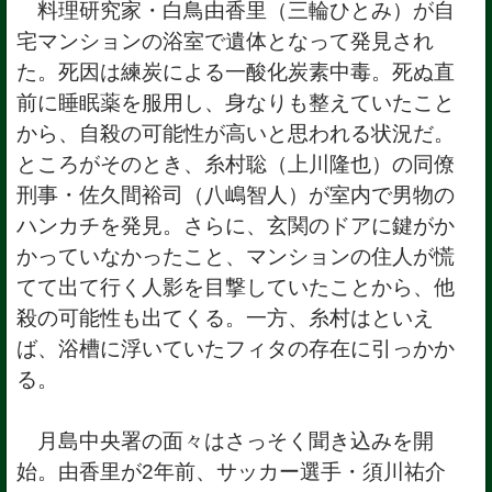
料理研究家・白鳥由香里（三輪ひとみ）が自
宅マンションの浴室で遺体となって発見され
た。死因は練炭による一酸化炭素中毒。死ぬ直
前に睡眠薬を服用し、身なりも整えていたこと
から、自殺の可能性が高いと思われる状況だ。
ところがそのとき、糸村聡（上川隆也）の同僚
刑事・佐久間裕司（八嶋智人）が室内で男物の
ハンカチを発見。さらに、玄関のドアに鍵がか
かっていなかったこと、マンションの住人が慌
てて出て行く人影を目撃していたことから、他
殺の可能性も出てくる。一方、糸村はといえ
ば、浴槽に浮いていたフィタの存在に引っかか
る。
月島中央署の面々はさっそく聞き込みを開
始。由香里が2年前、サッカー選手・須川祐介