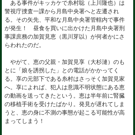
ある事件がキッカケで糸村聡（上川隆也）は
警視庁捜査一課から月島中央署へと左遷され
る。その矢先、平和な月島中央署管轄内で事件
が発生！ 昼食を買いに出かけた月島中央署刑
事課庶務の加賀見恵（黒川芽以）が何者かにさ
らわれたのだ。
やがて、恵の父親・加賀見享（大杉漣）のも
とに「娘を誘拐した」との電話がかかってく
る。享の元部下である糸村はさっそく加賀見家
へ。享によれば、犯人は意識不明状態にある恵
の動画を送ってきたという。恵は半年前に腎臓
の移植手術を受けたばかり。発見が遅れてしま
うと、恵の身に不測の事態が起こる可能性が高
まってしまう！