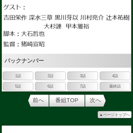
バックナンバー
1話
2話
3話
4話
5話
6話
7話
最終話
前へ
番組TOP
次へ
▲ページトップへ