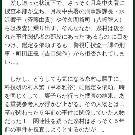
差し迫った状況下で、さっそく月島中央署に
捜査本部が立ち、月島中央署の刑事課課長・水
沢響子（斉藤由貴）や佐久間裕司（八嶋智人）
らは捜査に乗り出す。そんななか、糸村は殺さ
れた事件関係者の部屋にあった“あるもの”に目を
つけ、鑑定を依頼するも、警視庁捜査一課の刑
事・町田正義（吉田栄作）から拒否されてしま
い…。
しかし、どうしても気になる糸村は勝手に、
科捜研の村木繁（甲本雅裕）に鑑定を依頼。時
を同じくして、響子らが行った捜査の結果、あ
る重要参考人が浮かび上がる。その人物とは…
享が関わった５年前の事件に関係していた人物
だった！ 関連性を疑った糸村はさっそく５年
前の事件を捜査しようとするのだが…。