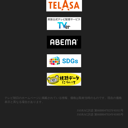
テレビ朝日のホームページに掲載されている情報、価格は取材当時のものです。現在の価格
表示と異なる場合があります。
JASRAC許諾 第6688647023Y41011号
JASRAC許諾 第6688647024Y41005号