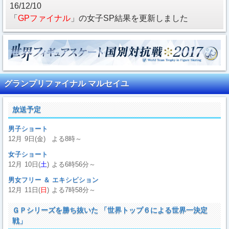
16/12/10
「
GPファイナル
」の女子SP結果を更新しました
グランプリファイナル マルセイユ
放送予定
男子ショート
12月
9日(金)
よる8時～
女子ショート
12月
10日(
土
)
よる6時56分～
男女フリー ＆ エキシビション
12月
11日(
日
)
よる7時58分～
ＧＰシリーズを勝ち抜いた 「世界トップ６による世界一決定
戦」