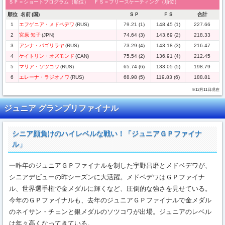
ＳＰ＝ショートプログラム（順位） ＦＳ＝フリースケーティング（順位）
順位
名前
(国)
ＳＰ
ＦＳ
合計
1
エフゲニア・メドベデワ
(RUS)
79.21 (1)
148.45 (1)
227.66
2
宮原 知子
(JPN)
74.64 (3)
143.69 (2)
218.33
3
アンナ・パゴリラヤ
(RUS)
73.29 (4)
143.18 (3)
216.47
4
ケイトリン・オズモンド
(CAN)
75.54 (2)
136.91 (4)
212.45
5
マリア・ソツコワ
(RUS)
65.74 (6)
133.05 (5)
198.79
6
エレーナ・ラジオノワ
(RUS)
68.98 (5)
119.83 (6)
188.81
※12月11日現在
ジュニア グランプリファイナル
シニア顔負けのハイレベルな戦い！「ジュニアＧＰファイナ
ル」
一昨年のジュニアＧＰファイナルを制した宇野昌磨とメドベデワが、
シニアデビューの昨シーズンに大活躍。メドベデワはＧＰファイナ
ル、世界選手権で金メダルに輝くなど、圧倒的な強さを見せている。
今年のＧＰファイナルも、去年のジュニアＧＰファイナルで金メダル
のネイサン・チェンと銀メダルのソツコワが出場。ジュニアのレベル
は年々高くなってきている。