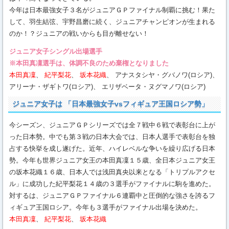
今年は日本最強女子３名がジュニアＧＰファイナル制覇に挑む！果た
して、羽生結弦、宇野昌磨に続く、ジュニアチャンピオンが生まれる
のか！？ジュニアの戦いからも目が離せない！
ジュニア女子シングル出場選手
※本田真凜選手は、体調不良のため棄権となりました
本田真凜
、
紀平梨花
、
坂本花織
、 アナスタシヤ・グバノワ(ロシア)、
アリーナ・ザギトワ(ロシア)、 エリザベータ・ヌグマノワ(ロシア)
ジュニア女子は 「日本最強女子vsフィギュア王国ロシア勢」
今シーズン、ジュニアＧＰシリーズでは全７戦中６戦で表彰台に上が
った日本勢。中でも第３戦の日本大会では、日本人選手で表彰台を独
占する快挙を成し遂げた。近年、ハイレベルな争いを繰り広げる日本
勢。今年も世界ジュニア女王の本田真凜１５歳、全日本ジュニア女王
の坂本花織１６歳、日本人では浅田真央以来となる「トリプルアクセ
ル」に成功した紀平梨花１４歳の３選手がファイナルに駒を進めた。
対するは、ジュニアＧＰファイナル６連覇中と圧倒的な強さを誇るフ
ィギュア王国ロシア。今年も３選手がファイナル出場を決めた。
本田真凜
、
紀平梨花
、
坂本花織