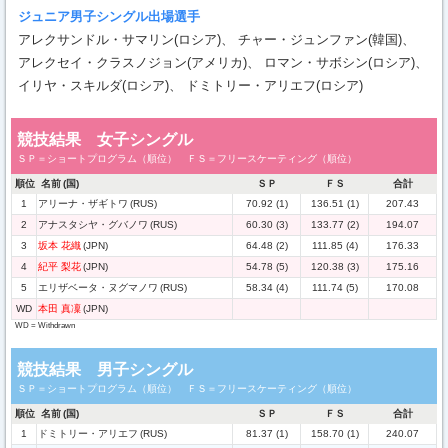
ジュニア男子シングル出場選手
アレクサンドル・サマリン(ロシア)、 チャー・ジュンファン(韓国)、
アレクセイ・クラスノジョン(アメリカ)、 ロマン・サボシン(ロシア)、
イリヤ・スキルダ(ロシア)、 ドミトリー・アリエフ(ロシア)
競技結果 女子シングル
ＳＰ＝ショートプログラム（順位） ＦＳ＝フリースケーティング（順位）
順位
名前
(国)
ＳＰ
ＦＳ
合計
1
アリーナ・ザギトワ
(RUS)
70.92 (1)
136.51 (1)
207.43
2
アナスタシヤ・グバノワ
(RUS)
60.30 (3)
133.77 (2)
194.07
3
坂本 花織
(JPN)
64.48 (2)
111.85 (4)
176.33
4
紀平 梨花
(JPN)
54.78 (5)
120.38 (3)
175.16
5
エリザベータ・ヌグマノワ
(RUS)
58.34 (4)
111.74 (5)
170.08
WD
本田 真凜
(JPN)
WD = Withdrawn
競技結果 男子シングル
ＳＰ＝ショートプログラム（順位） ＦＳ＝フリースケーティング（順位）
順位
名前
(国)
ＳＰ
ＦＳ
合計
1
ドミトリー・アリエフ
(RUS)
81.37 (1)
158.70 (1)
240.07