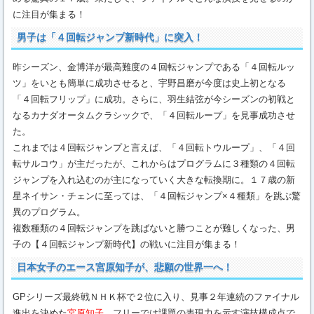
に注目が集まる！
男子は「４回転ジャンプ新時代」に突入！
昨シーズン、金博洋が最高難度の４回転ジャンプである「４回転ルッ
ツ」をいとも簡単に成功させると、宇野昌磨が今度は史上初となる
「４回転フリップ」に成功。さらに、羽生結弦が今シーズンの初戦と
なるカナダオータムクラシックで、「４回転ループ」を見事成功させ
た。
これまでは４回転ジャンプと言えば、「４回転トウループ」、「４回
転サルコウ」が主だったが、これからはプログラムに３種類の４回転
ジャンプを入れ込むのが主になっていく大きな転換期に。１７歳の新
星ネイサン・チェンに至っては、「４回転ジャンプ×４種類」を跳ぶ驚
異のプログラム。
複数種類の４回転ジャンプを跳ばないと勝つことが難しくなった、男
子の【４回転ジャンプ新時代】の戦いに注目が集まる！
日本女子のエース宮原知子が、悲願の世界一へ！
GPシリーズ最終戦ＮＨＫ杯で２位に入り、見事２年連続のファイナル
進出を決めた
宮原知子
。フリーでは課題の表現力を示す演技構成点で