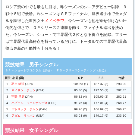
ロシア勢の中でも最も注目は、昨シーズンのシニアデビュー以降、９
戦中８戦で優勝。昨シーズンはＧＰファイナル、世界選手権で金メダ
ルを獲得した世界女王
メドベデワ
。今シーズンも他を寄せ付けない圧
倒的な強さで、ＧＰシリーズ２連勝を飾り、ファイナル進出を決め
た。今シーズン、ショートで世界歴代２位となる得点を記録。フリー
は世界歴代最高得点を持っているだけに、トータルでの世界歴代最高
得点更新の可能性も十分ある！
競技結果 男子シングル
ＳＰ＝ショートプログラム（順位） ＦＳ＝フリースケーティング（順位）
順位
名前
(国)
ＳＰ
ＦＳ
合計
1
羽生 結弦
(JPN)
106.53 (1)
187.37 (3)
293.90
2
ネイサン・チェン
(USA)
85.30 (5)
197.55 (1)
282.85
3
宇野 昌磨
(JPN)
86.82 (4)
195.69 (2)
282.51
4
ハビエル・フェルナンデス
(ESP)
91.76 (3)
177.01 (4)
268.77
5
パトリック・チャン
(CAN)
99.76 (2)
166.99 (5)
266.75
6
アダム・リッポン
(USA)
83.93 (6)
149.17 (6)
233.10
競技結果 女子シングル