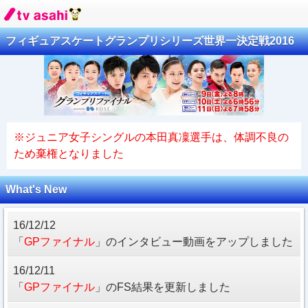
フィギュアスケートグランプリシリーズ世界一決定戦2016
※ジュニア女子シングルの本田真凜選手は、体調不良の
ため棄権となりました
What's New
16/12/12
「
GPファイナル
」のインタビュー動画をアップしました
16/12/11
「
GPファイナル
」のFS結果を更新しました