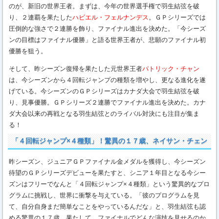
のが、新旧の世界王者。まずは、今年の世界選手権で羽生結弦を破
り、２連覇を果たした
ハビエル・フェルナンデス
。ＧＰシリーズでは
圧倒的な強さで２連勝を飾り、ファイナル進出を決めた。「今シーズ
ンの目標はファイナル優勝」と語る世界王者が、悲願のファイナル初
優勝を狙う。
そして、昨シーズン復帰を果たした元世界王者
パトリック・チャン
は、今シーズンから４回転ジャンプの種類を増やし、更なる進化を遂
げている。今シーズンのＧＰシリーズはカナダ大会で羽生結弦を破
り、見事優勝。ＧＰシリーズ２連勝でファイナル進出を決めた。カナ
ダ大会以来の再戦となる羽生結弦とのライバル対決にも注目が集ま
る！
「４回転ジャンプ×４種類」！驚異の１７歳、ネイサン・チェン
昨シーズン、ジュニアＧＰファイナル金メダルを獲得し、今シーズン
待望のＧＰシリーズデビューを果たすと、シニア１年目となる今シー
ズンはフリーでなんと「４回転ジャンプ×４種類」という驚異的なプロ
グラムに挑戦し、世界に衝撃を与えている。「彼のプログラムを見
て、自分自身まだ簡単なことをやっているんだな」と、羽生結弦も認
める驚異の１７歳。果たして、ファイナルでどんな演技を見せるのか