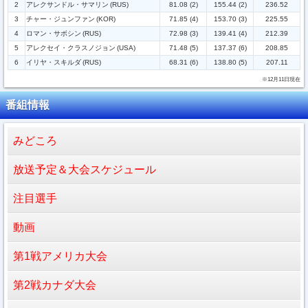
2
アレクサンドル・サマリン
(RUS)
81.08 (2)
155.44 (2)
236.52
3
チャー・ジュンファン
(KOR)
71.85 (4)
153.70 (3)
225.55
4
ロマン・サボシン
(RUS)
72.98 (3)
139.41 (4)
212.39
5
アレクセイ・クラスノジョン
(USA)
71.48 (5)
137.37 (6)
208.85
6
イリヤ・スキルダ
(RUS)
68.31 (6)
138.80 (5)
207.11
※12月11日現在
番組情報
みどころ
放送予定＆大会スケジュール
注目選手
動画
第1戦アメリカ大会
第2戦カナダ大会