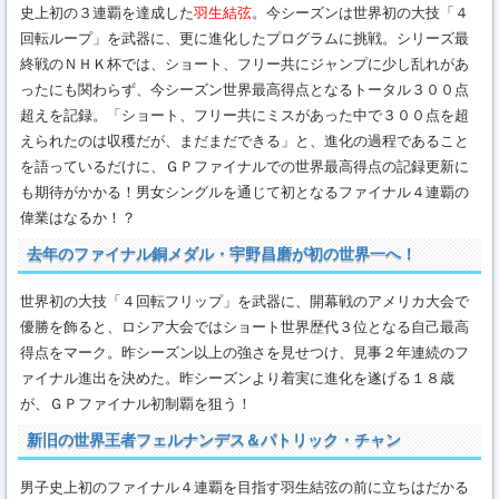
史上初の３連覇を達成した
羽生結弦
。今シーズンは世界初の大技「４
回転ループ」を武器に、更に進化したプログラムに挑戦。シリーズ最
終戦のＮＨＫ杯では、ショート、フリー共にジャンプに少し乱れがあ
ったにも関わらず、今シーズン世界最高得点となるトータル３００点
超えを記録。「ショート、フリー共にミスがあった中で３００点を超
えられたのは収穫だが、まだまだできる」と、進化の過程であること
を語っているだけに、ＧＰファイナルでの世界最高得点の記録更新に
も期待がかかる！男女シングルを通じて初となるファイナル４連覇の
偉業はなるか！？
去年のファイナル銅メダル・宇野昌磨が初の世界一へ！
世界初の大技「４回転フリップ」を武器に、開幕戦のアメリカ大会で
優勝を飾ると、ロシア大会ではショート世界歴代３位となる自己最高
得点をマーク。昨シーズン以上の強さを見せつけ、見事２年連続のフ
ァイナル進出を決めた。昨シーズンより着実に進化を遂げる１８歳
が、ＧＰファイナル初制覇を狙う！
新旧の世界王者フェルナンデス＆パトリック・チャン
男子史上初のファイナル４連覇を目指す羽生結弦の前に立ちはだかる