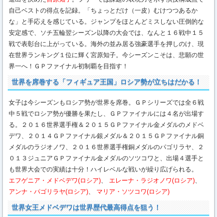
自己ベストの得点を記録。「ちょっとだけ（一皮）むけつつあるか
な」と手応えを感じている。ジャンプをほとんどミスしない圧倒的な
安定感で、ソチ五輪翌シーズン以降の大会では、なんと１６戦中１５
戦で表彰台に上がっている。海外の並み居る強豪選手を押しのけ、現
在世界ランキング１位に輝く宮原知子。今シーズンこそは、悲願の世
界一へ！ＧＰファイナル初制覇を目指す！
世界を席巻する「フィギュア王国」ロシア勢が立ちはだかる！
女子は今シーズンもロシア勢が世界を席巻。ＧＰシリーズでは全６戦
中５戦でロシア勢が優勝を果たし、ＧＰファイナルには４名が出場す
る。２０１６世界選手権＆２０１５ＧＰファイナル金メダルのメドベ
デワ、２０１４ＧＰファイナル銀メダル＆２０１５ＧＰファイナル銅
メダルのラジオノワ、２０１６世界選手権銅メダルのパゴリラヤ、２
０１３ジュニアＧＰファイナル金メダルのソツコワと、出場４選手と
も世界大会での実績は十分！ハイレベルな戦いが繰り広げられる。
エフゲニア・メドベデワ(ロシア)
、
エレーナ・ラジオノワ(ロシア)
、
アンナ・パゴリラヤ(ロシア)
、
マリア・ソツコワ(ロシア)
世界女王メドベデワは世界歴代最高得点を狙う！