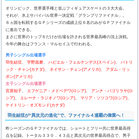
オリンピック、世界選手権と並ぶフィギュアスケートの３大大会。
それが、氷上サバイバル世界一決定戦「グランプリファイナル」。
６ヵ国を転戦するＧＰシリーズの成績上位６名のみがＧＰファイナル
に進出できる。
まさに世界のトップ６だけが出場を許される世界最高峰の頂上決戦。
今年の舞台はフランス・マルセイユで行われる。
男子シングル出場選手
羽生結弦
、
宇野昌磨
、
ハビエル・フェルナンデス(スペイン)
、
パトリ
ック・チャン(カナダ)
、
ネイサン・チェン(アメリカ)
、
アダム・リッ
ポン(アメリカ)
女子シングル出場選手
宮原知子
、
エフゲニア・メドベデワ(ロシア)
、
アンナ・パゴリラヤ(ロ
シア)
、
エレーナ・ラジオノワ(ロシア)
、
マリア・ソツコワ(ロシア)
、
ケイトリン・オズモンド(カナダ)
羽生結弦が“異次元の進化”で、ファイナル４連覇の偉業へ！
昨シーズンのＧＰファイナルでは、ショートとフリー共に世界最高得
点を記録。トータル３３０．４３点と異次元の世界最高得点で、男子