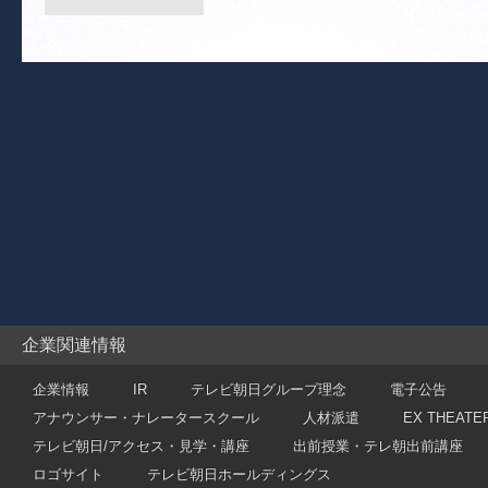
つ
【
ち
【
イ
か
【
ツ
配
イ
仮
ィ
ォ
【
ツ
企業関連情報
断
【
企業情報
IR
テレビ朝日グループ理念
電子公告
ツ
イ
アナウンサー・ナレータースクール
人材派遣
EX THEATE
場！
テレビ朝日/アクセス・見学・講座
出前授業・テレ朝出前講座
ア
ロゴサイト
テレビ朝日ホールディングス
イ