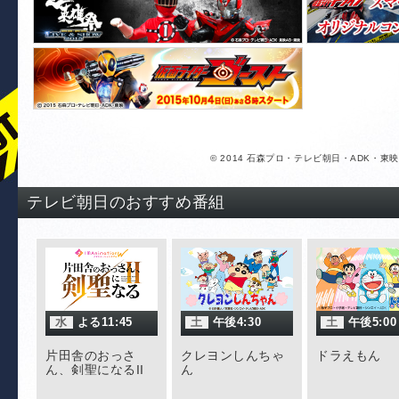
【
共
ッ
【
田
続
【
真
【
© 2014 石森プロ・テレビ朝日・ADK・東映
ツ
配
イ
テレビ朝日のおすすめ番組
仮
ィ
ォ
【
ツ
断
水
よる11:45
土
午後4:30
土
午後5:00
【
ツ
片田舎のおっさ
クレヨンしんちゃ
ドラえもん
イ
ん、剣聖になるII
ん
場！
ア