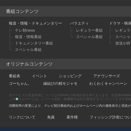
う
【
番組コンテンツ
ツ
ダ
報道・情報・ドキュメンタリー
バラエティ
ドラマ・映
君
テレ朝news
レギュラー番組
レギュラ
の
報道・情報番組
スペシャル番組
スペシャ
面
ドキュメンタリー番組
放送が終
場
スペシャル番組
[2015
【
オリジナルコンテンツ
フ
ト
番組表
イベント
ショッピング
アナウンサーズ
ブ
ゴーちゃん。
縁結びの精モジャモ
わくわくキャンペーン
【
話
当サービスの音楽利用についてはJASRACの利用許諾を得ております。許諾第66886470
【
この
エルマークは、レコード会社・映像製作会社が提供するコンテンツを示す登録商標です
ー
消費税率の変更により、テレビ朝日番組内およびホームページ内の価格表示と現状が
介
【
リンクについて
免責
著作権
フィッシング詐欺につ
蛮
【