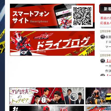
新
番組の
応援あ
[2015
仮
ド
マ
[2015
【
ー
作
【
竹
に
【
フ
ト
ブ