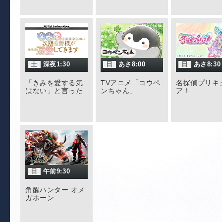
イ
う
【
ツ
ダ
君
土
深夜1:30
日
あさ8:00
日
あさ8:30
の
面
「きみを愛する気
TVアニメ「コウペ
名探偵プリキ
はない」と言った
ンちゃん」
ア！
場
次期公爵様がなぜ
か溺愛してきます
[2015
【
ル9
ア
【
フ
ト
日
午前9:30
ブ
【
角醒ハンター オメ
ガホーン
最
つ
【