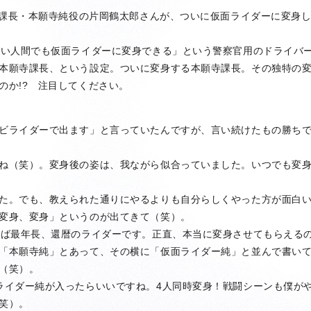
課課長・本願寺純役の片岡鶴太郎さんが、ついに仮面ライダーに変身
い人間でも仮面ライダーに変身できる」という警察官用のドライバ
本願寺課長、という設定。ついに変身する本願寺課長。その独特の
のか!? 注目してください。
ビライダーで出ます」と言っていたんですが、言い続けたもの勝ち
ね（笑）。変身後の姿は、我ながら似合っていました。いつでも変
た。でも、教えられた通りにやるよりも自分らしくやった方が面白
変身、変身」というのが出てきて（笑）。
ば最年長、還暦のライダーです。正直、本当に変身させてもらえる
「本願寺純」とあって、その横に「仮面ライダー純」と並んで書い
（笑）。
イダー純が入ったらいいですね。4人同時変身！戦闘シーンも僕が
笑）。