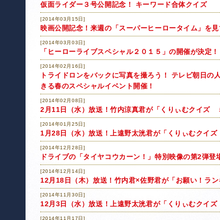
仮面ライダー３号公開記念！ キーワード合体クイズ
[2014年03月15日]
映画公開記念！来週の「スーパーヒーロータイム」を見
[2014年03月03日]
「ヒーローライブスペシャル２０１５」の開催が決定！
[2014年02月16日]
トライドロンをバックに写真を撮ろう！ テレビ朝日の
きる春のスペシャルイベント開催！
[2014年02月08日]
2月11日（水）放送！竹内涼真君が「くりぃむクイズ 
[2014年01月25日]
1月28日（水）放送！上遠野太洸君が「くりぃむクイズ
[2014年12月28日]
ドライブの「タイヤコウカーン！」特別映像の第2弾登場！
[2014年12月14日]
12月18日（木）放送！竹内君×佐野君が「お願い！ラ
[2014年11月30日]
12月3日（水）放送！上遠野太洸君が「くりぃむクイズ
[2014年11月17日]