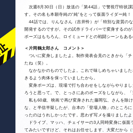
次週8月30日（日）放送の「第44話」で警視庁特状
す。その名も本願寺純の“純”をとって仮面ライダー純！
44話では、りんなさん（吉井怜）が「特別な資質のな
開発するのですが。その試作ドライバーで変身するのが
ポーズはもちろん、ロイミュードとの戦闘シーンもある
＜片岡鶴太郎さん コメント＞
ついに変身しましたよ。制作発表会見のときから「チ
たね（笑）。
なかなかのものでしたよ。これで味しめちゃいました
きるよう肉体を保っていましたから。
変身ポーズは、現場で打ち合わせをしながらやりまし
ろうと思って。で、とっさにあのポーズをしながら、「
私も60歳、映画で再び変身された藤岡弘、さんを除け
な、と半信半疑したが、台本の「登場人物」のところに
ったのはうれしかったです。思わず写メを撮りましたよ
ドライブ、マッハ、チェイサーの3人同時変身に仮面ラ
てみたいですけど、それはお任せします、大変だから（