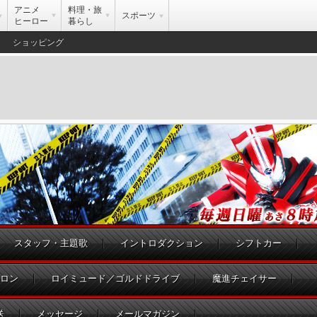
アニメ
料理・旅
スポーツ
ヒーロー
暮らし
ショッピング
スタッフ・主題歌
イントロダクション
シフトカー
ロン
ロイミュード／ゴルドドライブ
魔進チェイサー
送
メッセージ
メールマガジン