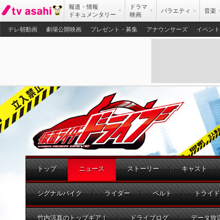
報道・情報
ドラマ
バラエティ
音楽
ドキュメンタリー
映画
テレ朝動画
劇場公開映画
プレゼント・募集
アナウンサーズ
イベント
トップ
ニュース
ストーリー
キャスト
シグナルバイク
ライダー
ベルト
トライド
竹内涼真のトップギア！
ドライブログ
データ放