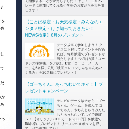
て開催することが決定しました！ そして、このパ
レードに参加してくれる小学生のお友だちを大募集
しま
します！
ーを
【ことば検定・お天気検定・みんなのエ
ンタメ検定・けさ知っておきたい！
変身
NEWS検定】8月のプレゼント
データ放送で参加しよう！ ク
イズに正解してポイントを貯め
でし
れば、毎月抽選でプレゼントが
当たります！ 今月はA賞「コー
ドレス掃除機」を3名様、B賞「コーヒーメーカ
ー」を5名様、C賞「映画クレヨンしんちゃんぬい
身で
ぐるみ」を20名様にプレゼント！
いだ
【ゴーちゃん。あっちむいてホイ！】プ
レゼントキャンペーン
のか
テレビのデータ放送から「ゴー
てあ
ちゃん。ゲーム」を選んで ゴ
ーちゃん。やちんじゅうみんた
ちとあっちむいてホイで遊ぼ
やっ
う！ 【オリジナルQUOカード5,000円】を抽選で
50名様にプレゼント！ リモコンのｄボタンを押し
て、ぜひ参加してね！