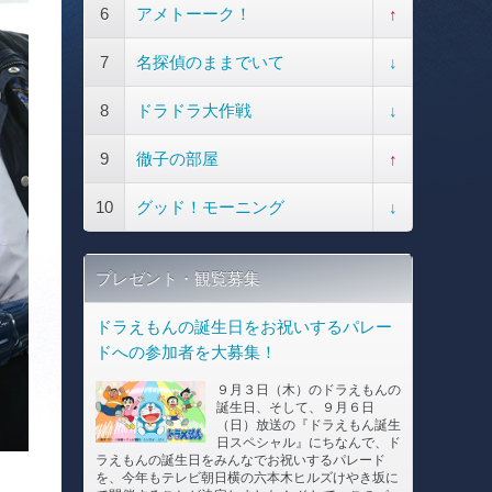
6
アメトーーク！
↑
7
名探偵のままでいて
↓
8
ドラドラ大作戦
↓
9
徹子の部屋
↑
10
グッド！モーニング
↓
プレゼント・観覧募集
ドラえもんの誕生日をお祝いするパレー
ドへの参加者を大募集！
９月３日（木）のドラえもんの
誕生日、そして、９月６日
（日）放送の『ドラえもん誕生
日スペシャル』にちなんで、ド
ラえもんの誕生日をみんなでお祝いするパレード
を、今年もテレビ朝日横の六本木ヒルズけやき坂に