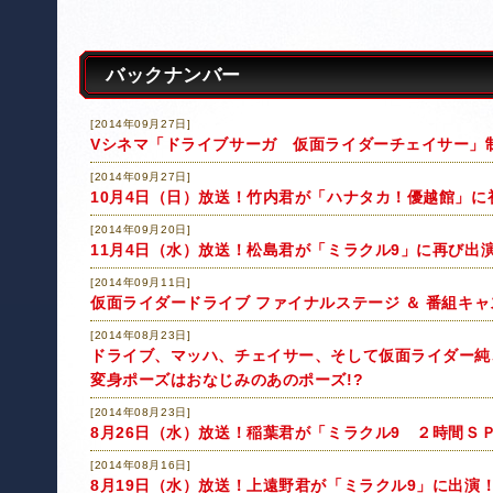
バックナンバー
[2014年09月27日]
Vシネマ「ドライブサーガ 仮面ライダーチェイサー」
[2014年09月27日]
10月4日（日）放送！竹内君が「ハナタカ！優越館」に
[2014年09月20日]
11月4日（水）放送！松島君が「ミラクル9」に再び出
[2014年09月11日]
仮面ライダードライブ ファイナルステージ ＆ 番組キ
[2014年08月23日]
ドライブ、マッハ、チェイサー、そして仮面ライダー純
変身ポーズはおなじみのあのポーズ!?
[2014年08月23日]
8月26日（水）放送！稲葉君が「ミラクル9 ２時間Ｓ
[2014年08月16日]
8月19日（水）放送！上遠野君が「ミラクル9」に出演