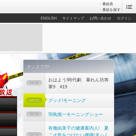
番組表
番組を探す
ENGLISH
サイトマップ
お問い合わせ
ログイン
オンエア中
おはよう!時代劇 暴れん坊将
04:00
軍9 #19
グッド!モーニング
04:55
羽鳥慎一モーニングショー
08:00
有働由美子の健康案内人! 夏
こそ気をつけたい腰痛!ぎっく
09:55