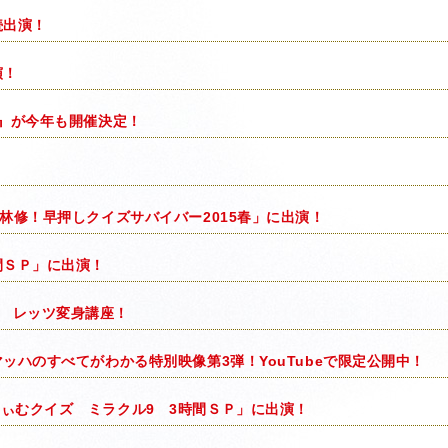
続出演！
演！
5』が今年も開催決定！
！
林修！早押しクイズサバイバー2015春」に出演！
間ＳＰ」に出演！
 レッツ変身講座！
ッハのすべてがわかる特別映像第3弾！YouTubeで限定公開中！
ぃむクイズ ミラクル9 3時間ＳＰ」に出演！