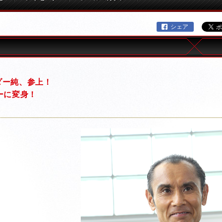
シェア
ダー純、参上！
ーに変身！