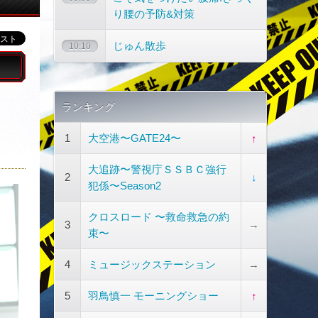
り腰の予防&対策
じゅん散歩
10:10
ランキング
1
大空港〜GATE24〜
↑
大追跡〜警視庁ＳＳＢＣ強行
2
↓
犯係〜Season2
クロスロード 〜救命救急の約
3
→
束〜
4
ミュージックステーション
→
5
羽鳥慎一 モーニングショー
↑