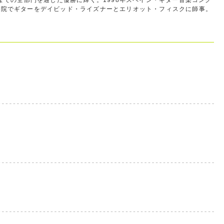
までの全部門を通した優勝に輝く。1998年スペイン・ギター音楽コンク
楽院でギターをデイビッド・ライズナーとエリオット・フィスクに師事。
。