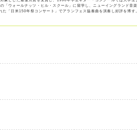
を対象とした最優秀賞を受賞し、1996年学生ギター・コンクールでは大学生
トンの「ウォールナッツ・ヒル・スクール」に留学し、ニューイングランド音
かれた「日米150年祭コンサート」でアランフェス協奏曲を演奏し好評を博す