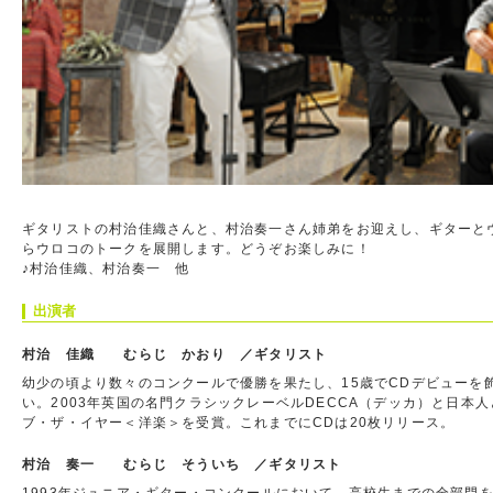
ギタリストの村治佳織さんと、村治奏一さん姉弟をお迎えし、ギターと
らウロコのトークを展開します。どうぞお楽しみに！
♪村治佳織、村治奏一 他
出演者
村治 佳織 むらじ かおり ／ギタリスト
幼少の頃より数々のコンクールで優勝を果たし、15歳でCDデビューを
い。2003年英国の名門クラシックレーベルDECCA（デッカ）と日
ブ・ザ・イヤー＜洋楽＞を受賞。これまでにCDは20枚リリース。
村治 奏一 むらじ そういち ／ギタリスト