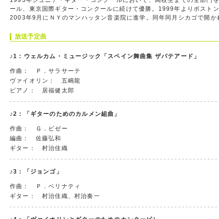
1993年ジュニア・ギター・コンクールにおいて、高校生までの全部門
ール、東京国際ギター・コンクールに続けて優勝。1999年よりボス
2003年9月にＮＹのマンハッタン音楽院に進学。同年同月シカゴで開
放送予定曲
♪1：ウェルカム・ミュージック「スペイン舞曲集 ザパテアード」
作曲： Ｐ．サラサーテ
ヴァイオリン： 五嶋龍
ピアノ： 居福健太郎
♪2：「ギターのためのカルメン組曲」
作曲： Ｇ．ビゼー
編曲： 佐藤弘和
ギター： 村治佳織
♪3：「ジョンゴ」
作曲： Ｐ．ベリナティ
ギター： 村治佳織、村治奏一