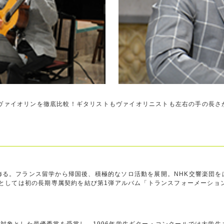
ヴァイオリンを徹底比較！ギタリストもヴァイオリニストも左右の手の長さ
飾る。フランス留学から帰国後、積極的なソロ活動を展開。NHK交響楽団
本人としては初の長期専属契約を結び第1弾アルバム「トランスフォーメーショ