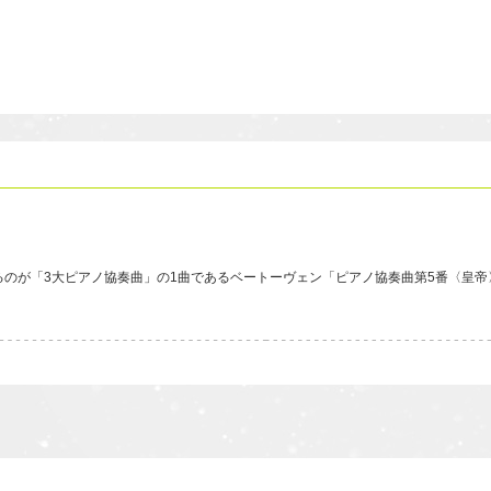
のが「3大ピアノ協奏曲」の1曲であるベートーヴェン「ピアノ協奏曲第5番〈皇