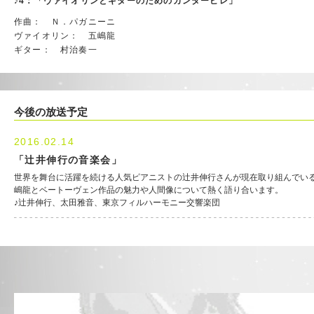
♪4：「ヴァイオリンとギターのためのカンタービレ」
作曲： Ｎ．パガニーニ
ヴァイオリン： 五嶋龍
ギター： 村治奏一
今後の放送予定
2016.02.14
「辻井伸行の音楽会」
世界を舞台に活躍を続ける人気ピアニストの辻井伸行さんが現在取り組んでいる
嶋龍とベートーヴェン作品の魅力や人間像について熱く語り合います。
♪辻井伸行、太田雅音、東京フィルハーモニー交響楽団