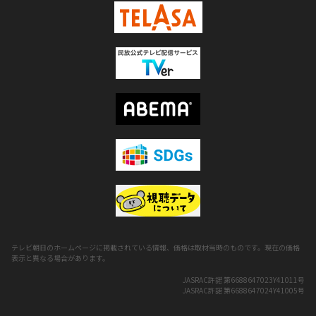
テレビ朝日のホームページに掲載されている情報、価格は取材当時のものです。現在の価格
表示と異なる場合があります。
JASRAC許諾 第6688647023Y41011号
JASRAC許諾 第6688647024Y41005号