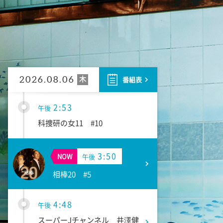
1:45
午後
ANNニュース
1:55
午後
大空港～GATE24～ #2
木
2026.08.06
番組表
2:53
午後
科捜研の女11 #10
3:50
NOW
午後
相棒20 #5
4:48
午後
スーパーJチャンネル 井澤健