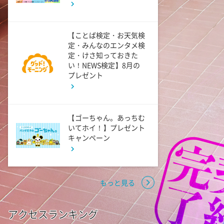
11:40
よる
【ことば検定・お天気検
And One
定・みんなのエンタメ検
定・けさ知っておきた
い！NEWS検定】8月の
11:45
プレゼント
よる
アメトーーク! CLUB配信で見
られる懐かし回&傑作回
【ゴーちゃん。あっちむ
いてホイ！】プレゼント
0:45
深夜
キャンペーン
見取り図じゃん 【1人で見
て】小声の会…アノ人が退場で
す
もっと見る
1:15
深夜
アクセスランキング
あざとくて何が悪いの? 令和