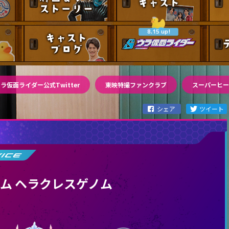
スタッフ・主題歌
キャストブログ
ウラ
8.15 up!
ラ仮面ライダー公式Twitter
東映特撮ファンクラブ
スーパーヒー
ム ヘラクレスゲノム