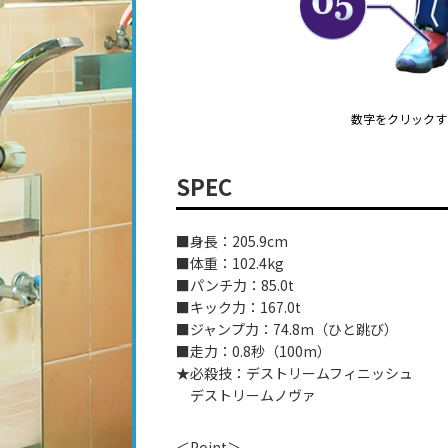
数字をクリックす
SPEC
■身長：205.9cm
■体重：102.4kg
■パンチ力：85.0t
■キック力：167.0t
■ジャンプ力：74.8m（ひと跳び）
■走力：0.8秒（100m）
★必殺技：デストリームフィニッシュ
デストリームノヴァ
＜Point＞