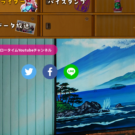
り腰の予防&対策
仮面ライダー
データ放送
10:10
午前
じゅん散歩
10:40
午前
ロータイムYoutubeチャンネル
大下容子ワイド!スクランブル
1:00
午後
徹子の部屋 高橋文哉
1:30
午後
DAIGOも台所 ～きょうの献
立 何にする?～ 今日はハム
の日!ごちそうに変身