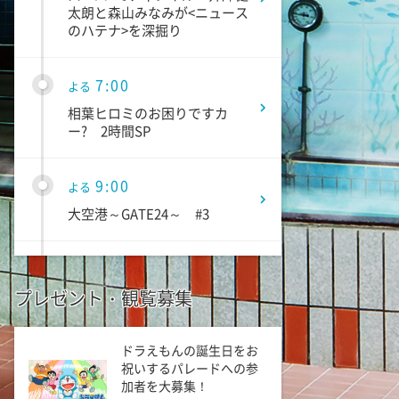
太朗と森山みなみが<ニュース
のハテナ>を深掘り
7:00
よる
相葉ヒロミのお困りですカ
ー? 2時間SP
9:00
よる
大空港～GATE24～ #3
9:54
よる
プレゼント・観覧募集
報道ステーション
11:10
ドラえもんの誕生日をお
よる
祝いするパレードへの参
熱闘甲子園 涙は、強さにな
加者を大募集！
る。