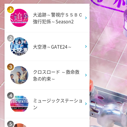
最新!男女の出会いの場「相席
ラウンジ」に潜入調査!
1
大追跡～警視庁ＳＳＢＣ
強行犯係～Season2
1:50
深夜
テレ朝サマフェスナビ
2
大空港～GATE24～
1:52
深夜
全力坂
3
クロスロード ～救命救
1:57
深夜
急の約束～
FRUITS ZIPPERのNEW
KAWAIIってしてよ?
4
ミュージックステーショ
ン
2:27
深夜
サクラミーツ 【強烈キャラ登
場】コロチキコント&オンリー
5