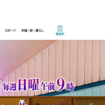
4:00
あさ
おはよう!時代劇 暴れん坊将
スポーツ
料理・旅・暮らし
軍9 #18
番組表
4:55
あさ
グッド!モーニング
8:00
あさ
羽鳥慎一モーニングショー
9:55
午前
スト
ライダー
バイスタンプ
有働由美子の健康案内人! 夏
こそ気をつけたい腰痛!ぎっく