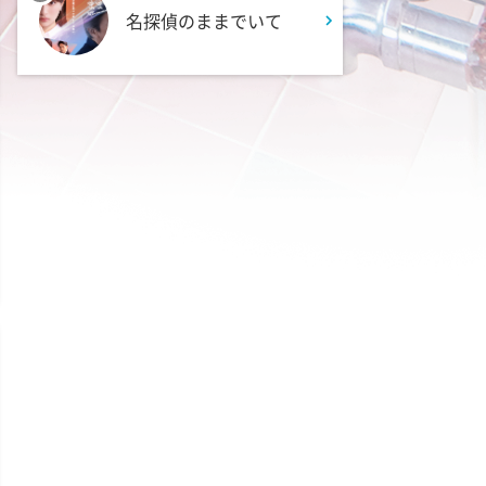
ワンミーツ完結編!!
名探偵のままでいて
2:52
深夜
EBiDAN熱中!朝までBUDDiiS
3:17
深夜
ドンデコルテ銀次と弱者たちの
鍋会 傑作選
3:37
深夜
バスケW杯まであと1年 あの
歓喜をもう一度
3:45
深夜
ショッピングなう