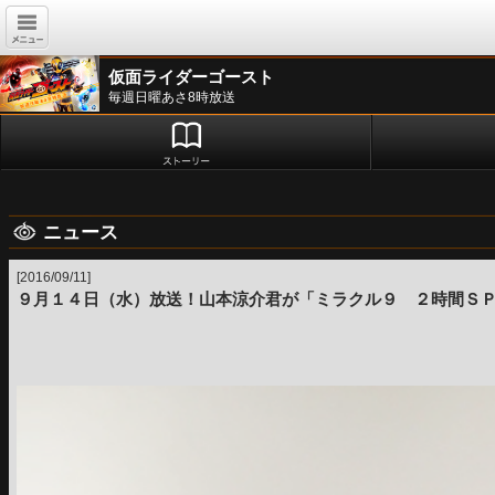
仮面ライダーゴースト
毎週日曜あさ8時放送
ニュース
[2016/09/11]
９月１４日（水）放送！山本涼介君が「ミラクル９ ２時間Ｓ