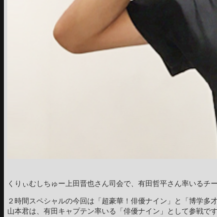
くりぃむしちゅー上田晋也さん司会で、有田哲平さん率いるチ
２時間スペシャルの今回は「超豪華！俳優ナイン」と「博学多
山本君は、有田キャプテン率いる「俳優ナイン」として参戦で