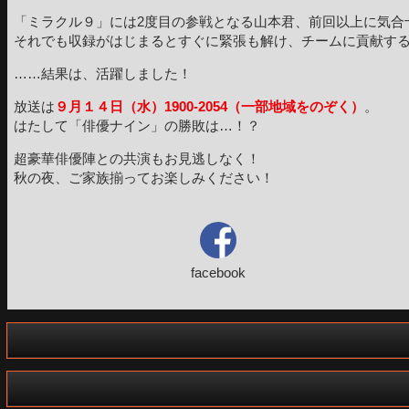
「ミラクル９」には2度目の参戦となる山本君、前回以上に気合
それでも収録がはじまるとすぐに緊張も解け、チームに貢献す
……結果は、活躍しました！
放送は
９月１４日（水）1900-2054（一部地域をのぞく）
。
はたして「俳優ナイン」の勝敗は…！？
超豪華俳優陣との共演もお見逃しなく！
秋の夜、ご家族揃ってお楽しみください！
facebook