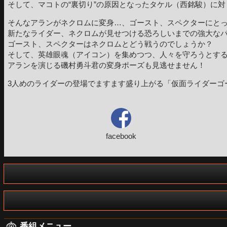
そして、マコトの“裏切り”の原因となったタケル（西銘駿）に
そんなアランがネクロムに変身…、ゴースト、スペクターにと
新たなライダー、ネクロムが見せつける恐ろしいまでの強大な
ゴースト、スペクターはネクロムとどう戦うのでしょうか？
そして、英雄眼魂（アイコン）を集めつつ、人々を守ろうとす
アランを演じる磯村勇斗君の変身ポーズも見逃せません！
3人めのライダーの登場でますます盛り上がる「仮面ライダーゴー
facebook
番組メニュー