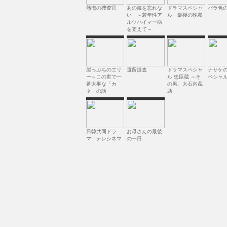
熱海の捜査官
あの海を忘れな
ドラマスペシャ
バラ色
い ～若年性ア
ル 最後の晩餐
ルツハイマー病
を支えて～
崖っぷちのエリ
遺留捜査
ドラマスペシャ
ナサケ
ー～この世で一
ル 忠臣蔵 ～そ
ペシャ
番大事な「カ
の男、大石内蔵
ネ」の話
助
日韓共同ドラ
お母さんの最後
マ テレシネマ
の一日