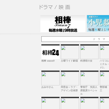
ド ラ マ
相棒 season9
土曜ワイド劇場
科捜研の女
ハリコ
ミナル
ド2」
おみやさん
同窓会～ラブ・
警視庁 失踪人
警部補
アゲイン症候群
捜査課スペシャ
三
ル