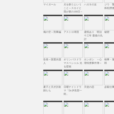
マイガール
犬を飼うという
ハガネの女
ジウ 
こと～スカイと
殊犯捜
我が家の180日～
俺の空～刑事編
アストロ球団
遺恨あり 明治
秘密
十三年 最後の仇
討
告発～国選弁護
オリンパスドラ
ホンボシ ～心
検事・
人
マスペシャル 光
理特捜事件簿～
郎
る壁画
夏子と天才詐欺
日曜ナイトドラ
天使の恋
必殺仕事
師たち
マ「Dr.伊良部一
郎」