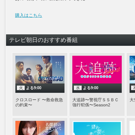
購入はこちら
テレビ朝日のおすすめ番組
火
よる9:00
水
よる9:00
クロスロード 〜救命救急
大追跡〜警視庁ＳＳＢＣ
大
の約束〜
強行犯係〜Season2