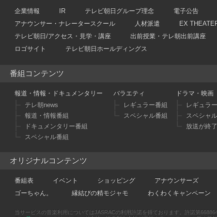
企業情報
IR
テレビ朝日グループ理念
電子公告
アナウンサー・ナレータースクール
人材派遣
EX THEATE
テレビ朝日/アクセス・見学・講座
出前授業・テレ朝出前講座
ロゴサイト
テレビ朝日ホールディングス
番組コンテンツ
報道・情報・ドキュメンタリー
バラエティ
ドラマ・映画
テレ朝news
レギュラー番組
レギュラ
報道・情報番組
スペシャル番組
スペシャ
ドキュメンタリー番組
放送が終
スペシャル番組
オリジナルコンテンツ
番組表
イベント
ショッピング
アナウンサーズ
ゴーちゃん。
縁結びの精モジャモ
わくわくキャンペーン
当サービスの音楽利用についてはJASRACの利用許諾を得ております。許諾第66886470