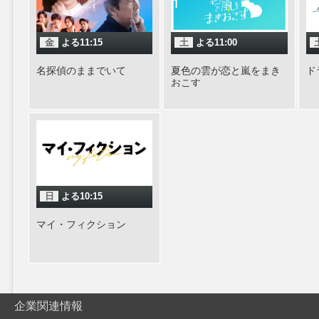
金
よる11:15
土
よる11:00
名探偵のままでいて
夏色の雲が恋と嵐をまき
ド
おこす
日
よる10:15
マイ・フィクション
企業関連情報