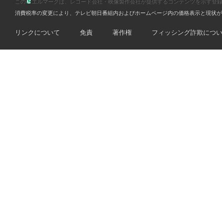
この
エルマークは、レコード会社・映像製作会社が提供するコンテンツを示す登録商標です
消費税率の変更により、テレビ朝日番組内およびホームページ内の価格表示と現状が
リンクについて
免責
著作権
フィッシング詐欺につ