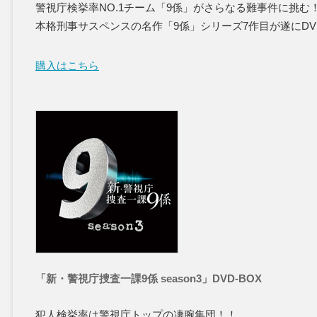
警視庁検挙率NO.1チーム「9係」がさらなる難事件に挑む
本格刑事サスペンスの名作「9係」シリーズ7作目が遂にDV
購入はこちら
「新・警視庁捜査一課9係 season3」DVD-BOX
犯人検挙率は警視庁トップの凄腕集団！！