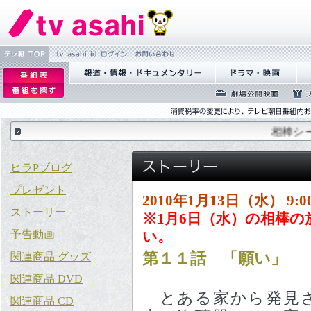
繝�Ξ譛
tv asahi id 繝ｭ繧ｰ
縺雁撫縺
逡
� TOP
�粋繧上
ｪ
逡
蝣ｱ驕薙�諠��ｱ繝ｻ繝峨く
繝峨Λ繝槭�譏
繝
○
邨
ｪ
繝･繝｡繝ｳ繧ｿ繝ｪ繝ｼ
�逕ｻ
ぅ
蜉��ｴ蜈ｬ髢区
繝励Ξ
�｡
邨
丐逕ｻ
隕ｳ隕
ｨ
�
ｒ
謗
ヒラPブログ
｢縺
プレゼント
�
2010年1月13日（水） 9:0
ストーリー
※1月6日（水）の相棒
予告動画
い。
第１１話 「願い」
関連商品 グッズ
関連商品 DVD
とある家から発見
関連商品 CD