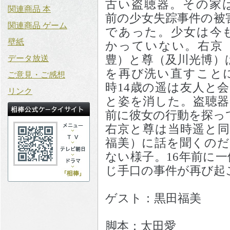
古い盗聴器。その家は
関連商品 本
前の少女失踪事件の被
関連商品 ゲーム
であった。少女は今
壁紙
かっていない。右京
豊）と尊（及川光博）
データ放送
を再び洗い直すこと
ご意見・ご感想
時14歳の遥は友人と
リンク
と姿を消した。盗聴器
前に彼女の行動を探っ
右京と尊は当時遥と同
福美）に話を聞くのだ
ない様子。16年前に
じ手口の事件が再び起
ゲスト：黒田福美
脚本：太田愛