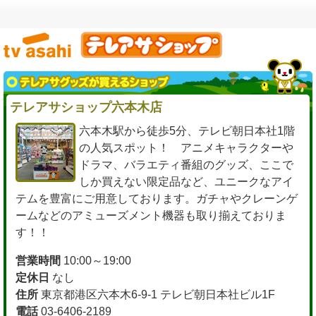
テレアサショップ六本木店
六本木駅から徒歩5分、テレビ朝日本社1階
の人気スポット！ アニメキャラクターや
ドラマ、バラエティ番組のグッズ、ここで
しか買えない限定品など、ユニークなアイ
テムを豊富にご用意しております。ガチャやクレーンゲ
ームなどのアミューズメント機器も取り揃えておりま
す！！
営業時間
10:00～19:00
定休日
なし
住所
東京都港区六本木6-9-1 テレビ朝日本社ビル1F
電話
03-6406-2189