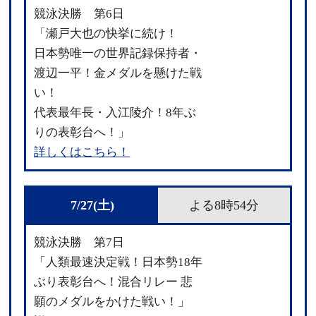
競泳決勝 第6日
「瀬戸大也の快挙に続け！
日本勢唯一の世界記録保持者・
渡辺一平！金メダルを懸けた戦
い！
代表最年長・入江陵介！8年ぶ
りの表彰台へ！」
詳しくはこちら！
7/27(土)
よる8時54分
競泳決勝 第7日
「人類最速決定戦！日本勢18年
ぶり表彰台へ！混合リレー 悲
願のメダルをかけた戦い！」