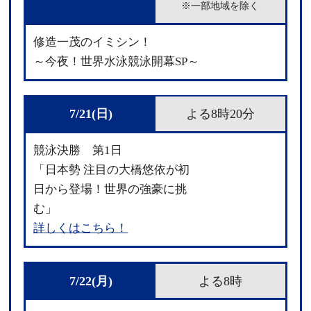
※一部地域を除く
修造一茂のイミシン！
～今夜！世界水泳競泳開幕SP～
7/21(日)
よる8時20分
競泳決勝 第1日
「日本勢 注目の大橋悠依が初
日から登場！世界の強豪に挑
む」
詳しくはこちら！
7/22(月)
よる8時