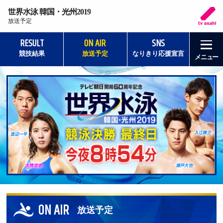
世界水泳 韓国・光州2019
放送予定
RESULT
ON AIR
SNS
競技結果
放送予定
なりきり応援宣言
メニュー
ON AIR
放送予定