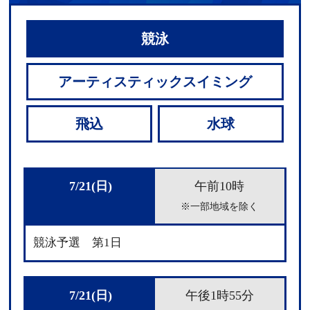
競泳
アーティスティックスイミング
飛込
水球
7/21(日)
午前10時
※一部地域を除く
競泳予選 第1日
7/21(日)
午後1時55分