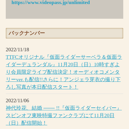
https://www.videopass.jp/unlimited
バックナンバー
2022/11/18
TTFCオリジナル『仮面ライダーサーベラ＆仮面ラ
イダーデュランダル』11月20日（日）10時すぎよ
り会員限定ライブ配信決定！オーディオコメンタ
リーver.も配信!!さらに！アンジェラ芽衣の撮り下
ろし写真が本日配信スタート！
2022/11/06
神代玲花、結婚 ─── !!『仮面ライダーセイバー』
スピンオフ東映特撮ファンクラブにて11月20日
（日）配信開始！