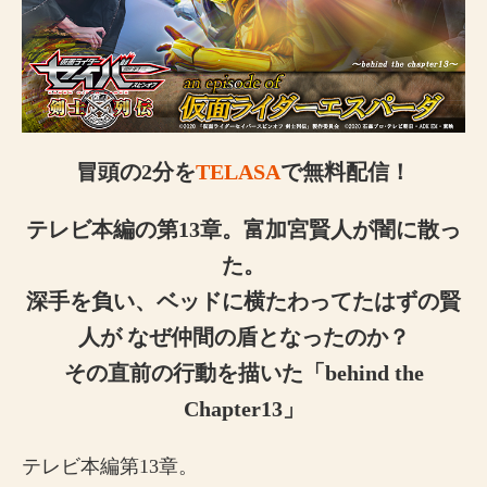
冒頭の2分を
TELASA
で無料配信！
テレビ本編の第13章。富加宮賢人が闇に散っ
た。
深手を負い、ベッドに横たわってたはずの賢
人が
なぜ仲間の盾となったのか？
その直前の行動を描いた「behind the
Chapter13」
テレビ本編第13章。