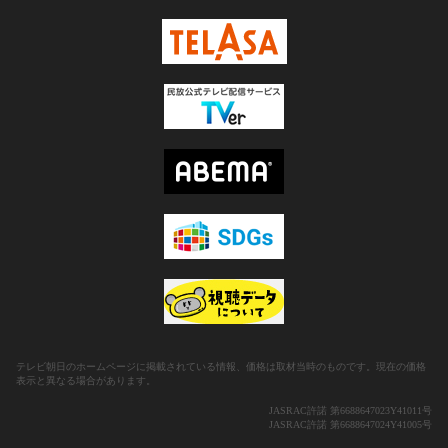
テレビ朝日のホームページに掲載されている情報、価格は取材当時のものです。現在の価格
表示と異なる場合があります。
JASRAC許諾 第6688647023Y41011号
JASRAC許諾 第6688647024Y41005号