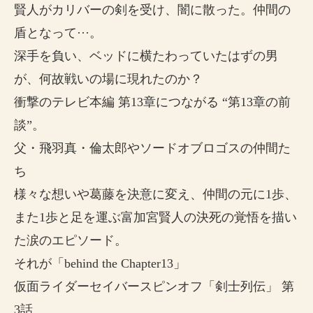
賢人がカリバーの剣を受け、闇に散った。仲間の
盾となって···。
深手を負い、ベッドに横たわっていたはずの男
が、何故戦いの場に現れたのか？
衝撃のテレビ本編 第13章につながる “第13章の前
談”。
父・飛羽真・倫太郎やソードオブロゴスの仲間た
ち
様々な想いや葛藤を決意に変え、仲間の元に1歩、
また1歩と足を運ぶ富加宮賢人の決死の覚悟を描い
た涙のエピソード。
それが「behind the Chapter13」
仮面ライダーセイバースピンオフ「剣士列伝」 第
3話