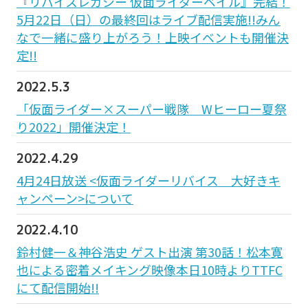
『リバイスレガシー 仮面ライダーベイル』完結！
5月22日（日）の最終回はライブ配信実施!!みん
なで一緒に盛り上がろう！上映イベントも開催決
定!!
2022.5.3
「仮面ライダー×スーパー戦隊 Wヒーロー夏祭
り2022」開催決定！
2022.4.29
4月24日放送 <仮面ライダーリバイス 大好きキ
ャンペーン>について
2022.4.10
鈴村健一＆神谷浩史 ゲスト出演 第30話！松本寛
也による密着メイキング映像本日10時よりTTFC
にて配信開始!!