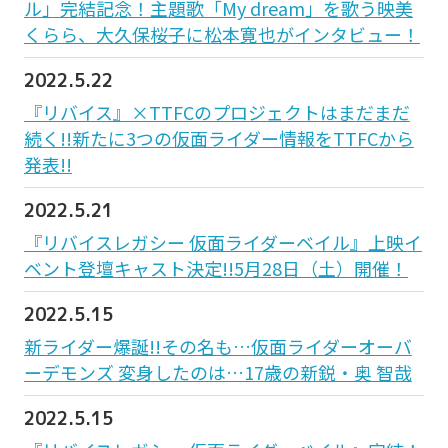
ル」完結記念！主題歌「My dream」を歌う映美
くらら、大久保桜子に松本寛也がインタビュー！
2022.5.22
『リバイス』×TTFCのプロジェクトはまだまだ
続く!!新たに3つの仮面ライダー情報をTTFCから
発表!!
2022.5.21
『リバイスレガシー 仮面ライダーベイル』上映イ
ベント登壇キャスト決定!!5月28日（土）開催！
2022.5.15
新ライダー爆誕!!その名も…仮面ライダーオーバ
ーデモンズ 変身したのは…17歳の新鋭・奥 智哉
2022.5.15