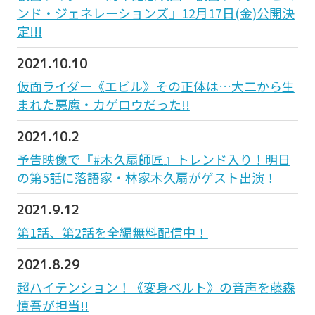
ンド・ジェネレーションズ』12月17日(金)公開決
定!!!
2021.10.10
仮面ライダー《エビル》その正体は…大二から生
まれた悪魔・カゲロウだった!!
2021.10.2
予告映像で『#木久扇師匠』トレンド入り！明日
の第5話に落語家・林家木久扇がゲスト出演！
2021.9.12
第1話、第2話を全編無料配信中！
2021.8.29
超ハイテンション！《変身ベルト》の音声を藤森
慎吾が担当!!