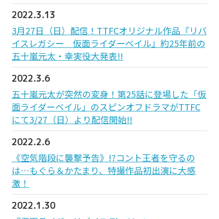
2022.3.13
3月27日（日）配信！TTFCオリジナル作品『リバ
イスレガシー 仮面ライダーベイル』約25年前の
五十嵐元太・幸実役大発表!!
2022.3.6
五十嵐元太が突然の変身！第25話に登場した「仮
面ライダーベイル」のスピンオフドラマがTTFC
にて3/27（日）より配信開始!!
2022.2.6
《空気階段に襲撃予告》!?コント王者を守るの
は…もぐら＆かたまり、特撮作品初出演に大感
激！
2022.1.30