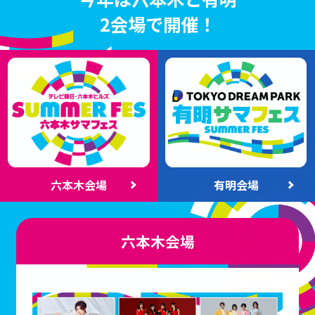
2会場で開催！
六本木会場
有明会場
六本木会場