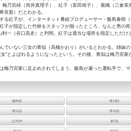
、梅乃宮緑（筒井真理子）、紅子（富田靖子）、紫織（三倉茉
希良梨）だとわかる。
する紅子が、インターネット番組プロデューサー・飯島春樹（
紅子が指定した竹林をスタッフが掘ったところ、なんと男の死
山利一（谷口高史）と判明。紅子は適当な場所を指定しただけ
んでいない三女の青似（高橋かおり）がいるとわかる。姉妹の
女”とよばれるようになったという。その後、青似は梅乃宮家
は梅乃宮家に足止めされてしまう。飯島が雇った運転手で、マ
最終回
第14話
第11話
第10話
正月SP
第7話