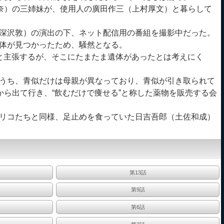
奈）の三姉妹が、使用人の廣田作三（上村厚文）と暮らして
深沢敦）の演出の下、ネット配信用の番組を撮影中だった。
体が見つかったため、騒然となる。
と主張するが、そこにたまたま遺体があったとは考えにく
うち、青似だけは母親が異なっており、青似が引き取られて
から出て行き、“飲むだけで痩せる”と称した薬物を販売する会
リコたちと同様、足止めを食っていた日吉吾郎（土佐和成）
第13話
第9話
第6話