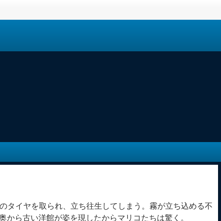
のタイヤを取られ、立ち往生してしまう。霧が立ち込める不
奥から古い洋館が姿を現したからマリコたちは驚く。