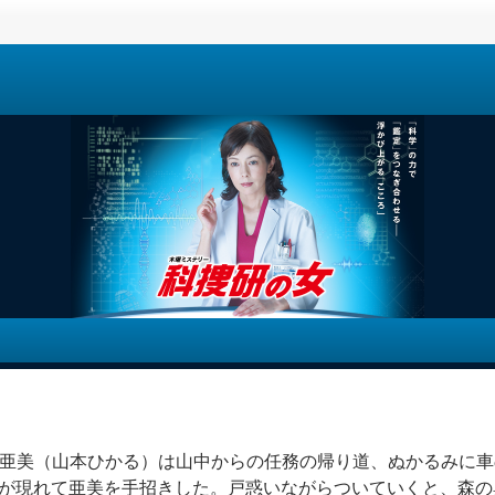
亜美（山本ひかる）は山中からの任務の帰り道、ぬかるみに車
が現れて亜美を手招きした。戸惑いながらついていくと、森の