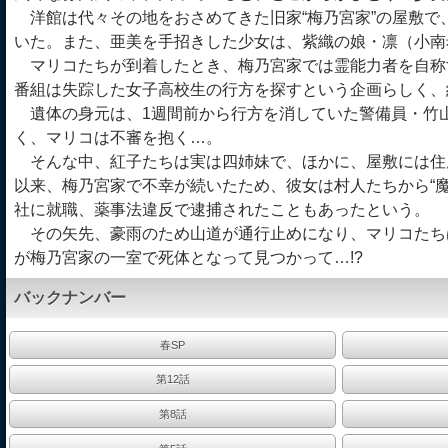
洋館は代々その地をおさめてきた旧家“梅乃宮家”の屋敷で
いた。また、亜美を手招きした少女は、紫織の娘・凛（小南
マリコたちが到着したとき、梅乃宮家では霊能力者を自称
番組は失踪した女子高校生の行方を探すという企画らしく、
遺体の身元は、1週間前から行方を消していた警備員・竹
く、マリコは不審を抱く…。
そんな中、紅子たちは実は四姉妹で、ほかに、屋敷には住
以来、梅乃宮家で不幸が続いたため、彼女は村人たちから“魔
社に就職、薬事法違反で逮捕されたこともあったという。
その矢先、豪雨のため山道が通行止めになり、マリコたち
が梅乃宮家の一室で死体となって見つかって…!?
バックナンバー
春SP
第12話
第8話