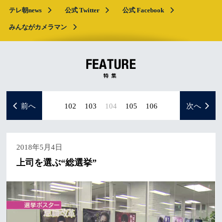
テレ朝news
公式 Twitter
公式 Facebook
みんながカメラマン
前へ
102
103
104
105
106
次へ
2018年5月4日
上司を選ぶ“総選挙”