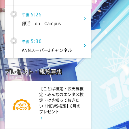
5:25
午後
部活 on Campus
5:30
午後
ANNスーパーJチャンネル
6:00
よる
プレゼント・観覧募集
相葉マナブ 夏の果物スイーツ
スペシャル!
【ことば検定・お天気検
定・みんなのエンタメ検
6:56
定・けさ知っておきた
よる
い！NEWS検定】8月の
ナニコレ珍百景 知られざる日
プレゼント
本三大○○&北海道の先っちょで
日本最北の○○発見!