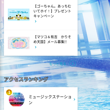
【ゴーちゃん。あっちむ
7:50
よる
いてホイ！】プレゼント
食ノ音色
キャンペーン
7:54
よる
【マツコ＆有吉 かりそ
ポツンと一軒家 幼少期の親代
め天国】メール募集!!
わり3姉弟が恩人と50年ぶり再
会!あふれる感動の涙
8:56
もっと見る
よる
有働Times
アクセスランキング
10:15
よる
1
マイ・フィクション #6
ミュージックステーショ
「すべてを操った“誰か"」
ン