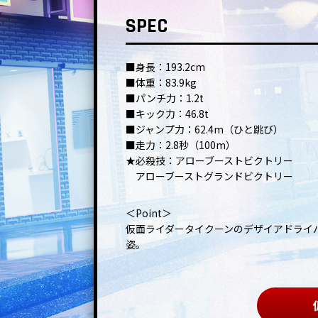
SPEC
■身長：193.2cm
■体重：83.9kg
■パンチ力：1.2t
■キック力：46.8t
■ジャンプ力：62.4m（ひと跳び）
■走力：2.8秒（100m）
★必殺技：アローブーストビクトリー
アローブーストグランドビクトリー
＜Point＞
仮面ライダータイクーンのデザイアドライ
姿。