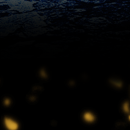
1:10
深夜
有吉クイズ 【できそうな顔し
て実はアヤしい人選手権】
1:40
深夜
熱闘!Mリーグ
2:10
深夜
バスケ☆FIVE～日本バスケ応援
宣言～
2:25
深夜
Get Sports
3:55
深夜
おはようゴーちゃん。