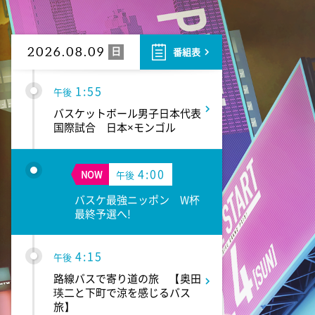
華丸丼と大吉麺 荻窪の丼!カ
レー全国1位VSふぐとすっぽん
300円台
日
2026.08.09
番組表
1:55
午後
バスケットボール男子日本代表
国際試合 日本×モンゴル
4:00
NOW
午後
バスケ最強ニッポン W杯
最終予選へ!
4:15
午後
路線バスで寄り道の旅 【奥田
瑛二と下町で涼を感じるバス
旅】