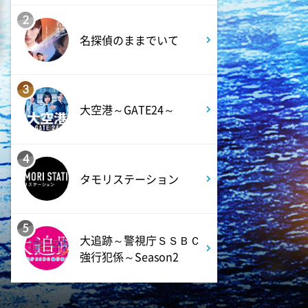
11:09
よる
2
ペダる!東京
名探偵のままでいて
11:15
よる
3
熱闘甲子園 涙は、強さにな
大空港～GATE24～
る。
11:45
よる
4
EIGHT-JAM 【EIGHT-JAM FES
タモリステーション
の全貌を公開!コラボパフォー
マンスや舞台裏】
5
大追跡～警視庁ＳＳＢＣ
0:40
深夜
強行犯係～Season2
TRADE ROOM