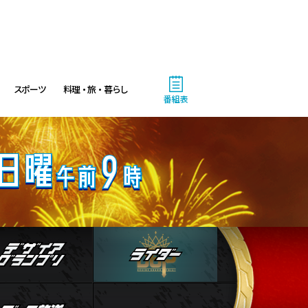
9:30
午前
角醒ハンター オメガホーン
第3話「味わえ!怒りのタッグバ
トル!」
スポーツ
料理・旅・暮らし
番組表
10:00
午前
テレメンタリーPlus「誰が看取
るのか ～身寄りのない高齢者
たち～」
11:00
午前
人物
デザイアグランプリ
ライダー
林修の今知りたいでしょ! 傑
作選 昭和→令和でこんなに変
わった!認知症の新常識
ストブログ
データ放送
11:45
午前