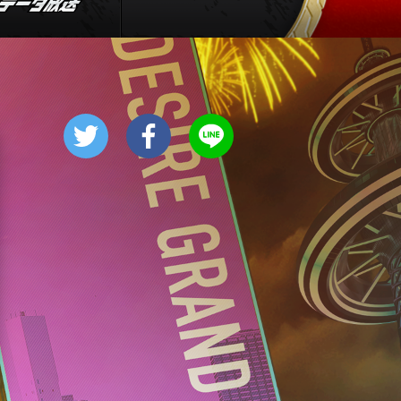
つながるピックル
11:50
午前
ANNニュース
12:00
ひる
ビートたけしのTVタックル
富士山の大問題2026日本一高
い診療所&山岳救助隊24時
12:55
ひる
新婚さんいらっしゃい! 世界
一周中に運命の3回遭遇!?長
崎・奈留島の移住夫婦
1:25
午後